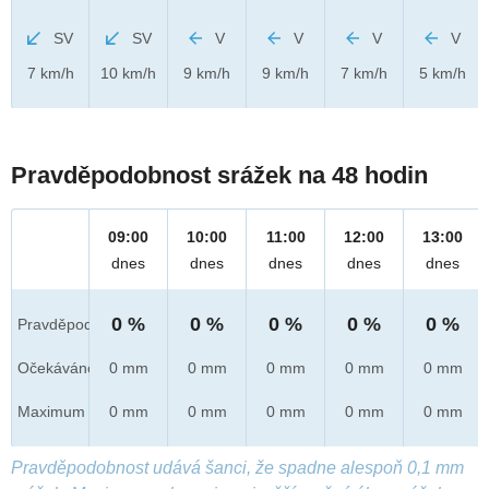
SV
SV
V
V
V
V
7 km/h
10 km/h
9 km/h
9 km/h
7 km/h
5 km/h
Pravděpodobnost srážek na 48 hodin
09:00
10:00
11:00
12:00
13:00
dnes
dnes
dnes
dnes
dnes
0 %
0 %
0 %
0 %
0 %
Pravděpod.
Očekáváno
0 mm
0 mm
0 mm
0 mm
0 mm
Maximum
0 mm
0 mm
0 mm
0 mm
0 mm
Pravděpodobnost udává šanci, že spadne alespoň 0,1 mm