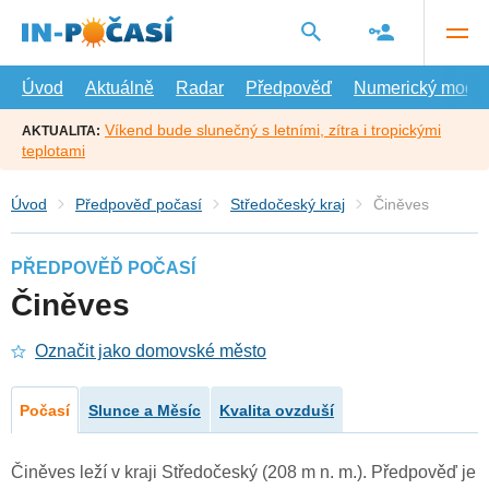
Přejít
na
hlavní
obsah
Úvod
Aktuálně
Radar
Předpověď
Numerický model
Víkend bude slunečný s letními, zítra i tropickými
AKTUALITA:
teplotami
Úvod
Předpověď počasí
Středočeský kraj
Činěves
PŘEDPOVĚĎ POČASÍ
Činěves
Označit jako domovské město
Počasí
Slunce a Měsíc
Kvalita ovzduší
Činěves leží v kraji Středočeský (208 m n. m.). Předpověď je