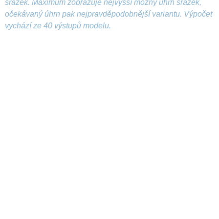
srážek. Maximum zobrazuje nejvyšší možný úhrn srážek,
očekávaný úhrn pak nejpravděpodobnější variantu. Výpočet
vychází ze 40 výstupů modelu.