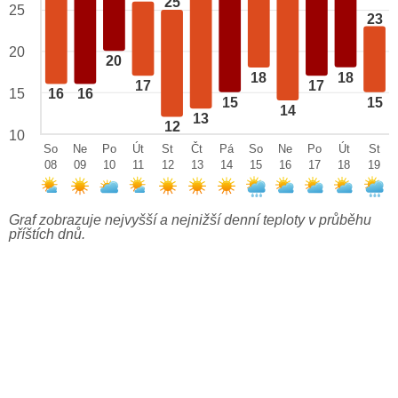
25
25
23
20
20
18
18
17
17
15
16
16
15
15
14
13
12
10
So
Ne
Po
Út
St
Čt
Pá
So
Ne
Po
Út
St
08
09
10
11
12
13
14
15
16
17
18
19
Graf zobrazuje nejvyšší a nejnižší denní teploty v průběhu
příštích dnů.