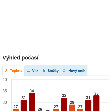
Výhled počasí
Teplota
Vítr
Srážky
Nový sníh
40
34
35
33
32
31
31
29
30
27
27
27
26