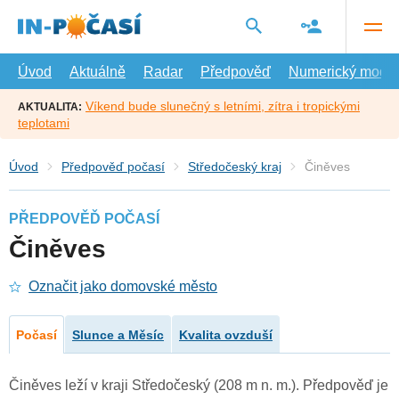
Přejít
na
hlavní
obsah
Úvod
Aktuálně
Radar
Předpověď
Numerický model
Víkend bude slunečný s letními, zítra i tropickými
AKTUALITA:
teplotami
Úvod
Předpověď počasí
Středočeský kraj
Činěves
PŘEDPOVĚĎ POČASÍ
Činěves
Označit jako domovské město
Počasí
Slunce a Měsíc
Kvalita ovzduší
Činěves leží v kraji Středočeský (208 m n. m.). Předpověď je