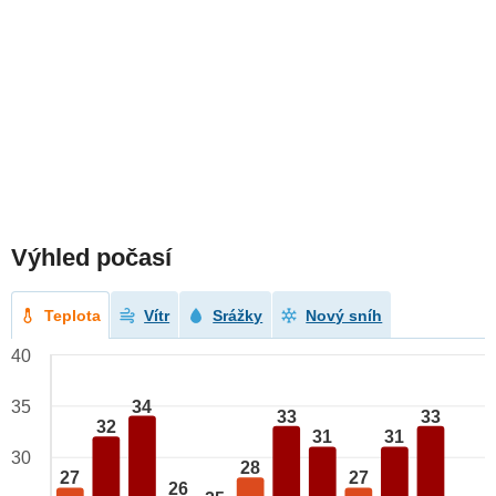
Výhled počasí
Teplota
Vítr
Srážky
Nový sníh
40
34
35
33
33
32
31
31
30
28
27
27
26