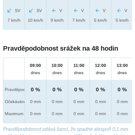
SV
SV
V
V
V
V
7 km/h
10 km/h
9 km/h
7 km/h
5 km/h
5 km/h
Pravděpodobnost srážek na 48 hodin
09:00
10:00
11:00
12:00
13:00
dnes
dnes
dnes
dnes
dnes
0 %
0 %
0 %
0 %
0 %
Pravděpod.
Očekáváno
0 mm
0 mm
0 mm
0 mm
0 mm
Maximum
0 mm
0 mm
0 mm
0 mm
0 mm
Pravděpodobnost udává šanci, že spadne alespoň 0,1 mm