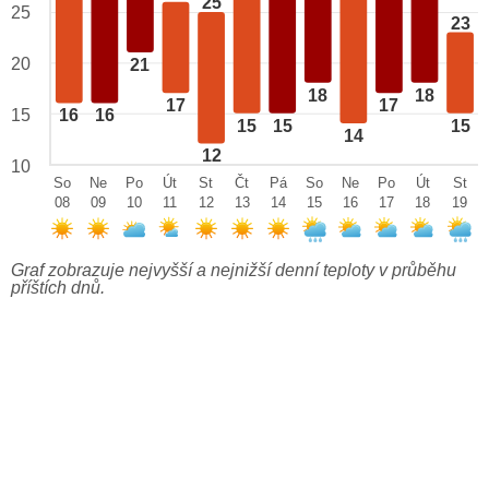
25
25
23
20
21
18
18
17
17
15
16
16
15
15
15
14
12
10
So
Ne
Po
Út
St
Čt
Pá
So
Ne
Po
Út
St
08
09
10
11
12
13
14
15
16
17
18
19
Graf zobrazuje nejvyšší a nejnižší denní teploty v průběhu
příštích dnů.