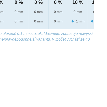
 %
0 %
0 %
0 %
10 %
10 %
mm
0 mm
0 mm
0 mm
0 mm
0 mm
mm
0 mm
0 mm
0 mm
1 mm
2 mm
e alespoň 0,1 mm srážek. Maximum zobrazuje nejvyšší
nejpravděpodobnější variantu. Výpočet vychází ze 40