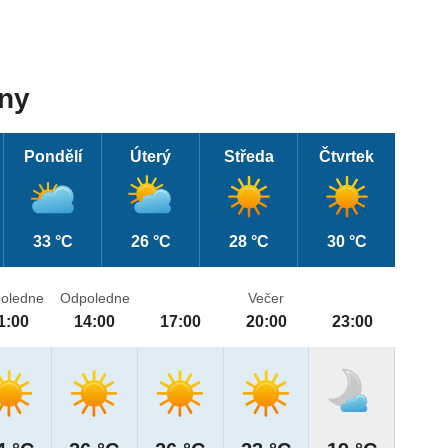
dny
Pondělí
Úterý
Středa
Čtvrtek
33 °C
26 °C
28 °C
30 °C
oledne
Odpoledne
Večer
1:00
14:00
17:00
20:00
23:00