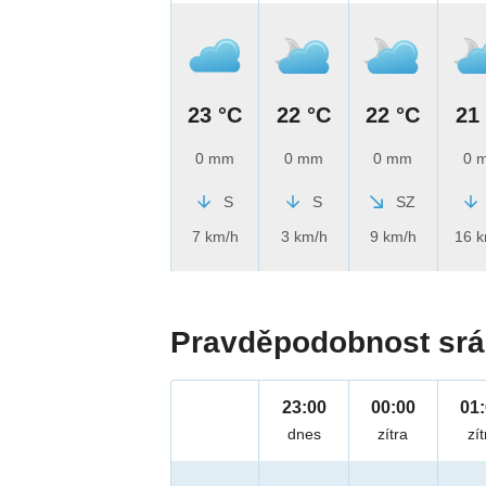
23 °C
22 °C
22 °C
21
0 mm
0 mm
0 mm
0 
S
S
SZ
7 km/h
3 km/h
9 km/h
16 
Pravděpodobnost srá
23:00
00:00
01
dnes
zítra
zít