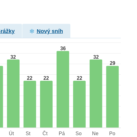
Srážky
Nový sníh
36
32
32
29
22
22
22
Út
St
Čt
Pá
So
Ne
Po