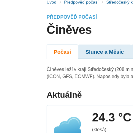
Úvod
Předpověď počasí
Středočeský k
PŘEDPOVĚĎ POČASÍ
Činěves
Počasí
Slunce a Měsíc
Činěves leží v kraji Středočeský (208 m 
(ICON, GFS, ECMWF). Naposledy byla ak
Aktuálně
24.3 °C
(klesá)