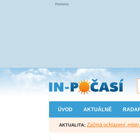
Přejít
na
hlavní
obsah
ÚVOD
AKTUÁLNĚ
RADA
Začíná ochlazení, míst
AKTUALITA: