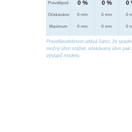
0 %
0 %
0
Pravděpod.
Očekáváno
0 mm
0 mm
0 
Maximum
0 mm
0 mm
0 
Pravděpodobnost udává šanci, že spadn
možný úhrn srážek, očekávaný úhrn pak 
výstupů modelu.