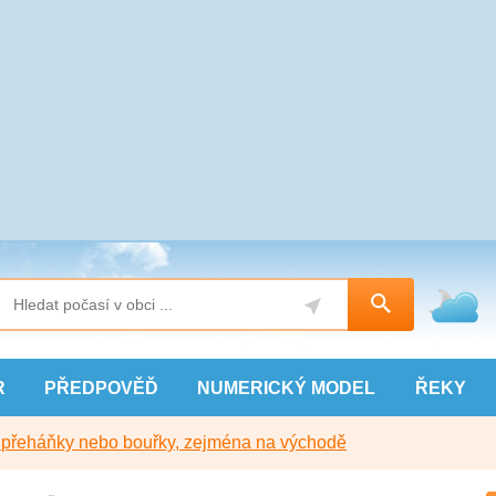
R
PŘEDPOVĚĎ
NUMERICKÝ
MODEL
ŘEKY
y přeháňky nebo bouřky, zejména na východě