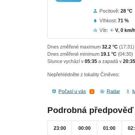
Pocitově:
28 °C
Vlhkost:
71 %
Vítr:
V, 0 km/
Dnes změřené maximum
32.2 °C
(17:31)
Dnes změřené minimum
19.1 °C
(04:30)
Slunce vychází v
05:35
a zapadá v
20:3
Nepřehlédněte z lokality Činěves:
Počasí u vás
Radar
M
3
Podrobná předpověď 
23:00
00:00
01:00
02