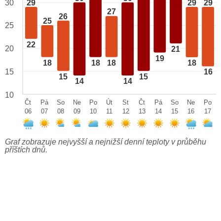
29
29
29
30
27
26
25
25
22
20
21
19
18
18
18
18
15
16
15
15
14
14
10
Čt
Pá
So
Ne
Po
Út
St
Čt
Pá
So
Ne
Po
06
07
08
09
10
11
12
13
14
15
16
17
Graf zobrazuje nejvyšší a nejnižší denní teploty v průběhu
příštích dnů.