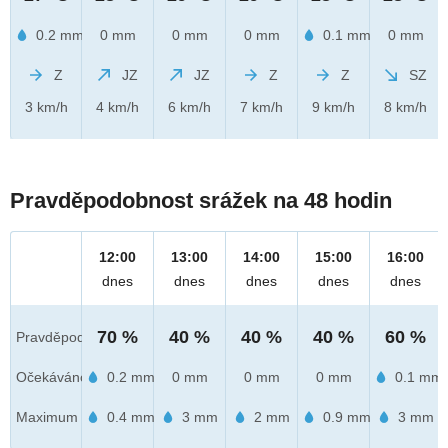
0.2 mm
0 mm
0 mm
0 mm
0.1 mm
0 mm
Z
JZ
JZ
Z
Z
SZ
3 km/h
4 km/h
6 km/h
7 km/h
9 km/h
8 km/h
Pravděpodobnost srážek na 48 hodin
12:00
13:00
14:00
15:00
16:00
dnes
dnes
dnes
dnes
dnes
70 %
40 %
40 %
40 %
60 %
Pravděpod.
Očekáváno
0.2 mm
0 mm
0 mm
0 mm
0.1 mm
Maximum
0.4 mm
3 mm
2 mm
0.9 mm
3 mm