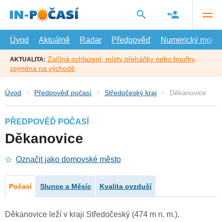
Přejít
na
hlavní
obsah
Úvod
Aktuálně
Radar
Předpověď
Numerický model
Začíná ochlazení, místy přeháňky nebo bouřky,
AKTUALITA:
zejména na východě
Úvod
Předpověď počasí
Středočeský kraj
Děkanovice
PŘEDPOVĚĎ POČASÍ
Děkanovice
Označit jako domovské město
Počasí
Slunce a Měsíc
Kvalita ovzduší
Děkanovice leží v kraji Středočeský (474 m n. m.).