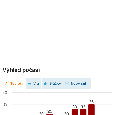
Výhled počasí
Teplota
Vítr
Srážky
Nový sníh
40
35
35
33
33
31
30
30