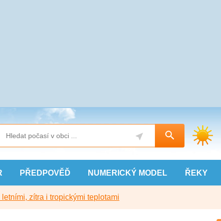
R
PŘEDPOVĚĎ
NUMERICKÝ
MODEL
ŘEKY
etními, zítra i tropickými teplotami