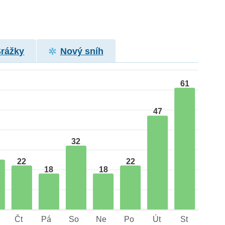
Srážky
Nový sníh
61
47
32
22
22
18
18
Čt
Pá
So
Ne
Po
Út
St