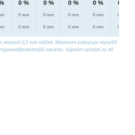
 %
0 %
0 %
0 %
0 %
0 %
mm
0 mm
0 mm
0 mm
0 mm
0 mm
mm
0 mm
0 mm
0 mm
0 mm
0 mm
e alespoň 0,1 mm srážek. Maximum zobrazuje nejvyšší
nejpravděpodobnější variantu. Výpočet vychází ze 40