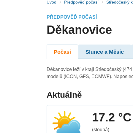
Úvod
Předpověď počasí
Středočeský k
PŘEDPOVĚĎ POČASÍ
Děkanovice
Počasí
Slunce a Měsíc
Děkanovice leží v kraji Středočeský (474
modelů (ICON, GFS, ECMWF). Naposledy 
Aktuálně
17.2 °C
(stoupá)