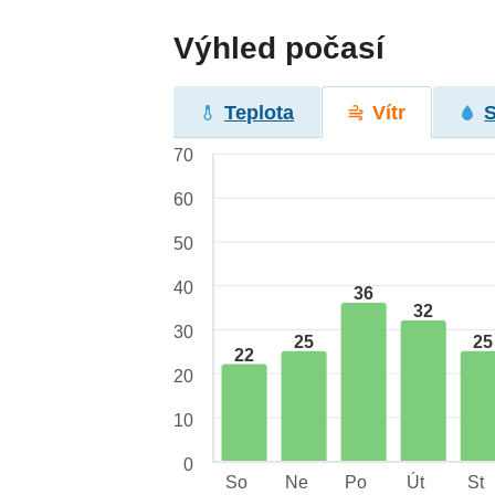
Výhled počasí
Teplota
Vítr
70
60
50
40
36
32
30
25
25
22
20
10
0
So
Ne
Po
Út
St