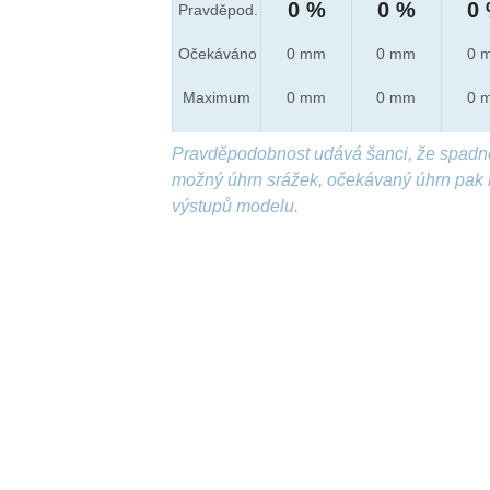
0 %
0 %
0
Pravděpod.
Očekáváno
0 mm
0 mm
0 
Maximum
0 mm
0 mm
0 
Pravděpodobnost udává šanci, že spadn
možný úhrn srážek, očekávaný úhrn pak 
výstupů modelu.