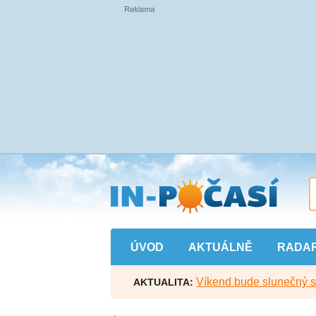
Přejít
na
hlavní
obsah
ÚVOD
AKTUÁLNĚ
RADA
Víkend bude slunečný s l
AKTUALITA: