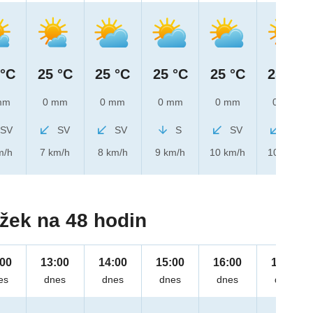
 °C
25 °C
25 °C
25 °C
25 °C
25 °C
mm
0 mm
0 mm
0 mm
0 mm
0 mm
SV
SV
SV
S
SV
SV
m/h
7 km/h
8 km/h
9 km/h
10 km/h
10 km/h
žek na 48 hodin
:00
13:00
14:00
15:00
16:00
17:00
es
dnes
dnes
dnes
dnes
dnes