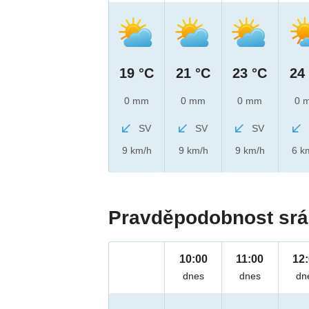
19 °C
21 °C
23 °C
24
0 mm
0 mm
0 mm
0 
SV
SV
SV
9 km/h
9 km/h
9 km/h
6 k
Pravděpodobnost srá
10:00
11:00
12
dnes
dnes
dn