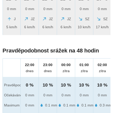
0 mm
0 mm
0 mm
0 mm
0 mm
0 mm
J
JZ
JZ
JZ
SZ
SZ
5 km/h
6 km/h
6 km/h
6 km/h
10 km/h
17 km/h
Pravděpodobnost srážek na 48 hodin
22:00
23:00
00:00
01:00
02:00
dnes
dnes
zítra
zítra
zítra
0 %
10 %
10 %
10 %
10 %
Pravděpod.
Očekáváno
0 mm
0 mm
0 mm
0 mm
0 mm
Maximum
0 mm
0.1 mm
0.1 mm
0.1 mm
0.3 mm