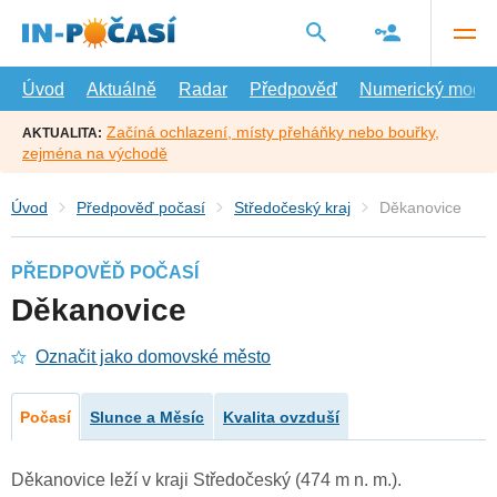
Přejít
na
hlavní
obsah
Úvod
Aktuálně
Radar
Předpověď
Numerický model
Začíná ochlazení, místy přeháňky nebo bouřky,
AKTUALITA:
zejména na východě
Úvod
Předpověď počasí
Středočeský kraj
Děkanovice
PŘEDPOVĚĎ POČASÍ
Děkanovice
Označit jako domovské město
Počasí
Slunce a Měsíc
Kvalita ovzduší
Děkanovice leží v kraji Středočeský (474 m n. m.).