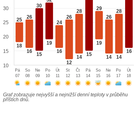
32
30
29
30
28
28
26
26
26
25
25
24
20
19
19
18
15
16
16
16
15
15
14
14
14
12
10
Pá
So
Ne
Po
Út
St
Čt
Pá
So
Ne
Po
Út
07
08
09
10
11
12
13
14
15
16
17
18
Graf zobrazuje nejvyšší a nejnižší denní teploty v průběhu
příštích dnů.