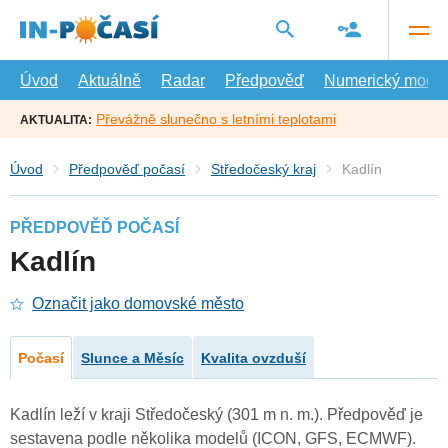
Přejít
na
hlavní
obsah
Úvod
Aktuálně
Radar
Předpověď
Numerický model
Převážně slunečno s letními teplotami
AKTUALITA:
Úvod
Předpověď počasí
Středočeský kraj
Kadlín
PŘEDPOVĚĎ POČASÍ
Kadlín
Označit jako domovské město
Počasí
Slunce a Měsíc
Kvalita ovzduší
Kadlín leží v kraji Středočeský (301 m n. m.). Předpověď je
sestavena podle několika modelů (ICON, GFS, ECMWF).