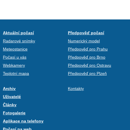
Aktuální počasí
Předpověď počasí
Radarové snímky
Numerický model
Meteostanice
Předpověď pro Prahu
Počasí u vás
Předpověď pro Brno
Webkamery
Předpověď pro Ostravu
Teplotní mapa
Předpověď pro Plzeň
Archiv
Kontakty
Uživatelé
Články
Fotogalerie
Aplikace na telefony
Počasí na web