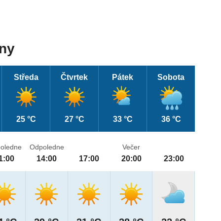
dny
Středa
Čtvrtek
Pátek
Sobota
25 °C
27 °C
33 °C
36 °C
oledne
Odpoledne
Večer
1:00
14:00
17:00
20:00
23:00