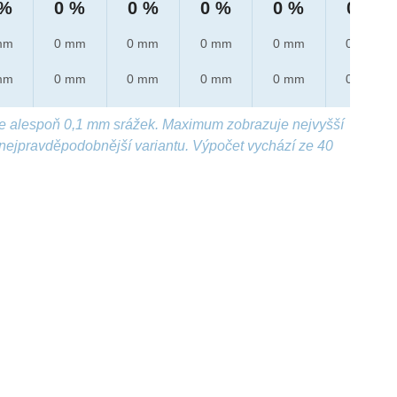
 %
0 %
0 %
0 %
0 %
0 %
mm
0 mm
0 mm
0 mm
0 mm
0 mm
mm
0 mm
0 mm
0 mm
0 mm
0 mm
e alespoň 0,1 mm srážek. Maximum zobrazuje nejvyšší
nejpravděpodobnější variantu. Výpočet vychází ze 40