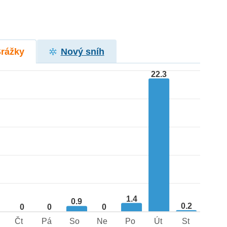
Srážky
Nový sníh
22.3
1.4
0.9
0.2
0
0
0
Čt
Pá
So
Ne
Po
Út
St