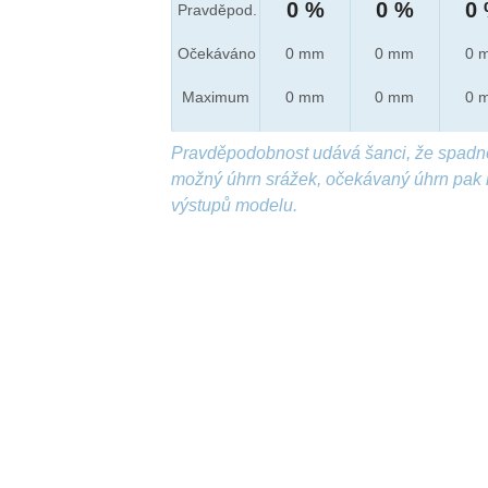
0 %
0 %
0
Pravděpod.
Očekáváno
0 mm
0 mm
0 
Maximum
0 mm
0 mm
0 
Pravděpodobnost udává šanci, že spadn
možný úhrn srážek, očekávaný úhrn pak 
výstupů modelu.