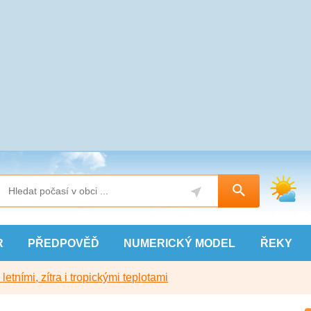
R
PŘEDPOVĚĎ
NUMERICKÝ
MODEL
ŘEKY
etními, zítra i tropickými teplotami