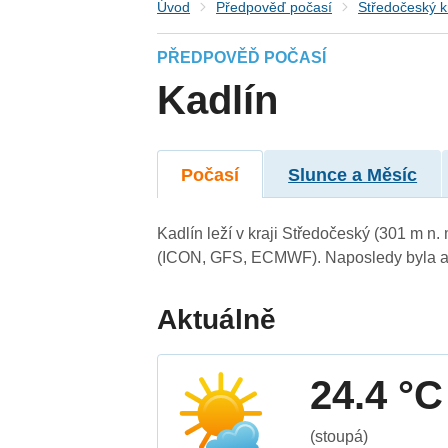
Úvod
Předpověď počasí
Středočeský k
PŘEDPOVĚĎ POČASÍ
Kadlín
Počasí
Slunce a Měsíc
Kadlín leží v kraji Středočeský (301 m n
(ICON, GFS, ECMWF). Naposledy byla ak
Aktuálně
24.4 °C
(stoupá)