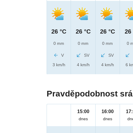
26 °C
26 °C
26 °C
26
0 mm
0 mm
0 mm
0 
V
SV
SV
3 km/h
4 km/h
4 km/h
6 k
Pravděpodobnost srá
15:00
16:00
17
dnes
dnes
dn