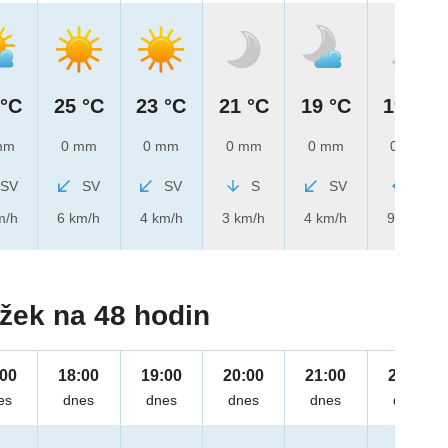
 °C
25 °C
23 °C
21 °C
19 °C
19 °C
mm
0 mm
0 mm
0 mm
0 mm
0 mm
SV
SV
SV
S
SV
V
m/h
6 km/h
4 km/h
3 km/h
4 km/h
9 km/h
žek na 48 hodin
:00
18:00
19:00
20:00
21:00
22:00
es
dnes
dnes
dnes
dnes
dnes