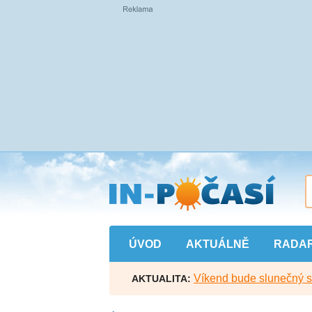
Přejít
na
hlavní
obsah
ÚVOD
AKTUÁLNĚ
RADA
Víkend bude slunečný s l
AKTUALITA: