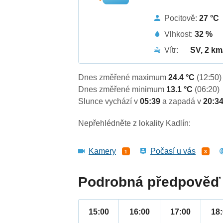
Pocitově:
27 °C
Vlhkost:
32 %
Vítr:
SV, 2 km
Dnes změřené maximum
24.4 °C
(12:50)
Dnes změřené minimum
13.1 °C
(06:20)
Slunce vychází v
05:39
a zapadá v
20:3
Nepřehlédněte z lokality Kadlín:
Kamery
Počasí u vás
1
3
Podrobná předpověď 
15:00
16:00
17:00
18