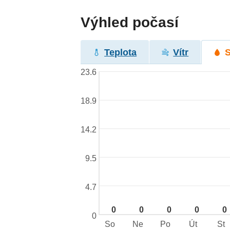
Výhled počasí
Teplota
Vítr
23.6
18.9
14.2
9.5
4.7
0
0
0
0
0
0
So
Ne
Po
Út
St