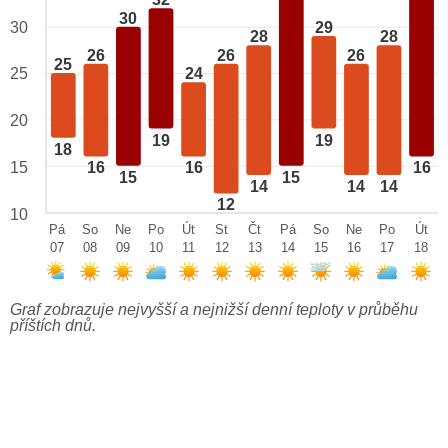
32
30
29
30
28
28
26
26
26
25
25
24
20
19
19
18
15
16
16
16
15
15
14
14
14
12
10
Pá
So
Ne
Po
Út
St
Čt
Pá
So
Ne
Po
Út
07
08
09
10
11
12
13
14
15
16
17
18
Graf zobrazuje nejvyšší a nejnižší denní teploty v průběhu
příštích dnů.