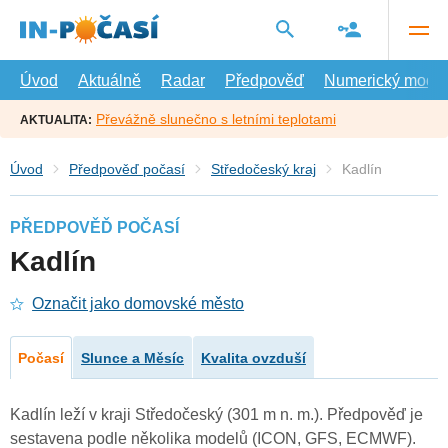
Přejít
na
hlavní
obsah
Úvod
Aktuálně
Radar
Předpověď
Numerický model
Převážně slunečno s letními teplotami
AKTUALITA:
Úvod
Předpověď počasí
Středočeský kraj
Kadlín
PŘEDPOVĚĎ POČASÍ
Kadlín
Označit jako domovské město
Počasí
Slunce a Měsíc
Kvalita ovzduší
Kadlín leží v kraji Středočeský (301 m n. m.). Předpověď je
sestavena podle několika modelů (ICON, GFS, ECMWF).