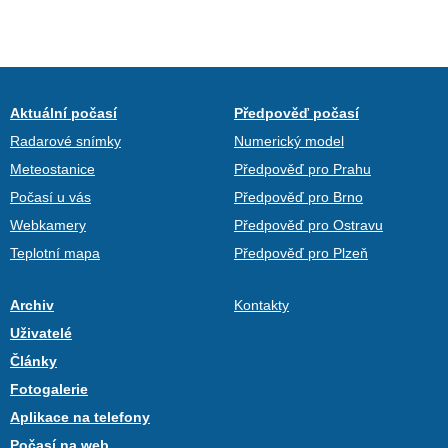
Aktuální počasí
Předpověď počasí
Radarové snímky
Numerický model
Meteostanice
Předpověď pro Prahu
Počasí u vás
Předpověď pro Brno
Webkamery
Předpověď pro Ostravu
Teplotní mapa
Předpověď pro Plzeň
Archiv
Kontakty
Uživatelé
Články
Fotogalerie
Aplikace na telefony
Počasí na web