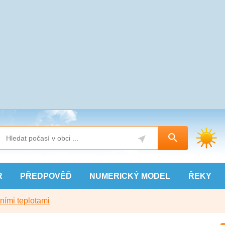
R
PŘEDPOVĚĎ
NUMERICKÝ
MODEL
ŘEKY
ními teplotami