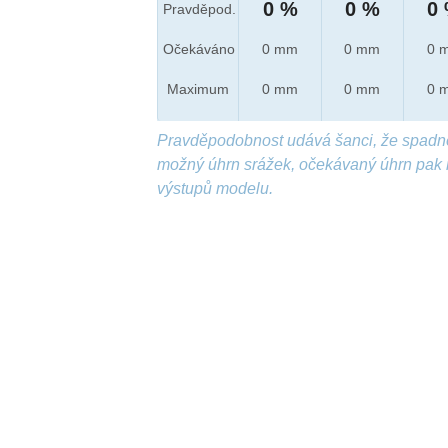
0 %
0 %
0
Pravděpod.
Očekáváno
0 mm
0 mm
0 
Maximum
0 mm
0 mm
0 
Pravděpodobnost udává šanci, že spadn
možný úhrn srážek, očekávaný úhrn pak 
výstupů modelu.