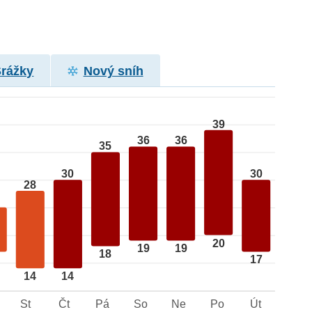
Srážky
Nový sníh
39
36
36
35
30
30
28
20
19
19
18
17
14
14
St
Čt
Pá
So
Ne
Po
Út