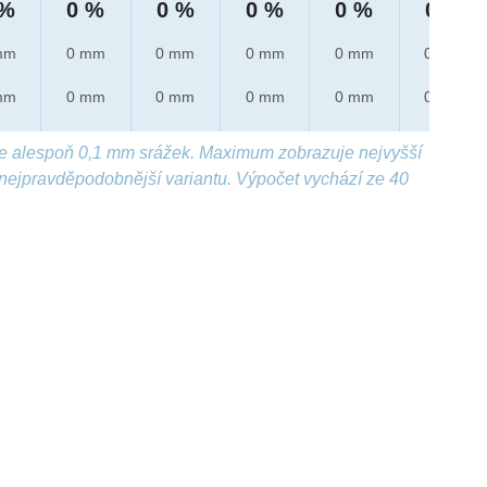
 %
0 %
0 %
0 %
0 %
0 %
mm
0 mm
0 mm
0 mm
0 mm
0 mm
mm
0 mm
0 mm
0 mm
0 mm
0 mm
e alespoň 0,1 mm srážek. Maximum zobrazuje nejvyšší
nejpravděpodobnější variantu. Výpočet vychází ze 40