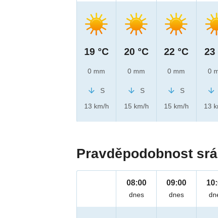
19 °C
20 °C
22 °C
23
0 mm
0 mm
0 mm
0 
S
S
S
13 km/h
15 km/h
15 km/h
13 
Pravděpodobnost srá
08:00
09:00
10
dnes
dnes
dn