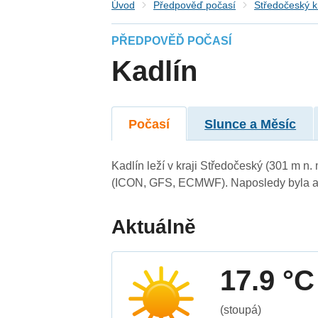
Úvod
Předpověď počasí
Středočeský k
PŘEDPOVĚĎ POČASÍ
Kadlín
Počasí
Slunce a Měsíc
Kadlín leží v kraji Středočeský (301 m n
(ICON, GFS, ECMWF). Naposledy byla ak
Aktuálně
17.9 °C
(stoupá)