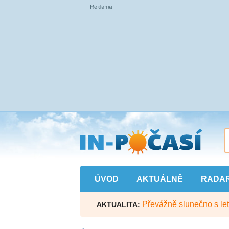
Přejít
na
hlavní
obsah
ÚVOD
AKTUÁLNĚ
RADA
Převážně slunečno s let
AKTUALITA: