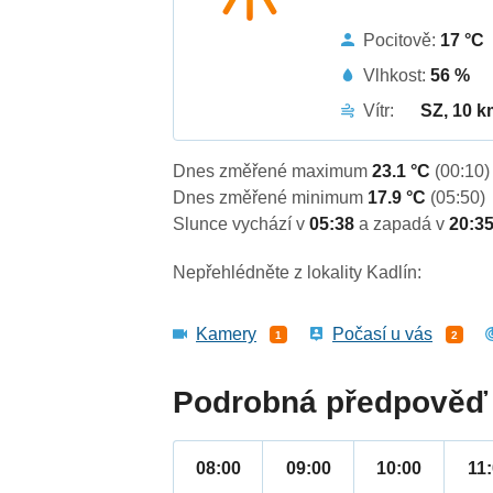
Pocitově:
17 °C
Vlhkost:
56 %
Vítr:
SZ, 10 k
Dnes změřené maximum
23.1 °C
(00:10)
Dnes změřené minimum
17.9 °C
(05:50)
Slunce vychází v
05:38
a zapadá v
20:3
Nepřehlédněte z lokality Kadlín:
Kamery
Počasí u vás
1
2
Podrobná předpověď 
08:00
09:00
10:00
11