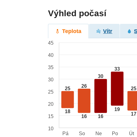
Výhled počasí
Teplota
Vítr
45
40
35
33
30
30
26
25
25
25
20
19
18
17
15
16
16
10
Pá
So
Ne
Po
Út