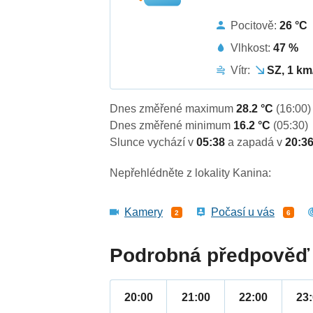
Pocitově:
26 °C
Vlhkost:
47 %
Vítr:
SZ, 1 km
Dnes změřené maximum
28.2 °C
(16:00)
Dnes změřené minimum
16.2 °C
(05:30)
Slunce vychází v
05:38
a zapadá v
20:3
Nepřehlédněte z lokality Kanina:
Kamery
Počasí u vás
2
6
Podrobná předpověď 
20:00
21:00
22:00
23