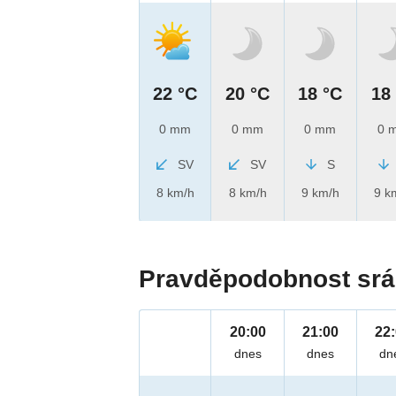
22 °C
20 °C
18 °C
18
0 mm
0 mm
0 mm
0 
SV
SV
S
8 km/h
8 km/h
9 km/h
9 k
Pravděpodobnost srá
20:00
21:00
22
dnes
dnes
dn