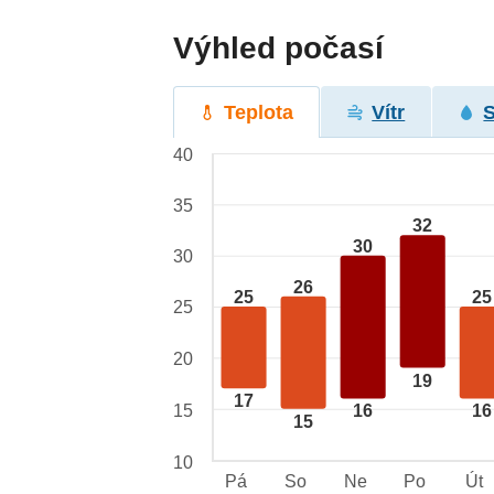
Výhled počasí
Teplota
Vítr
40
35
32
30
30
26
25
25
25
20
19
17
15
16
16
15
10
Pá
So
Ne
Po
Út