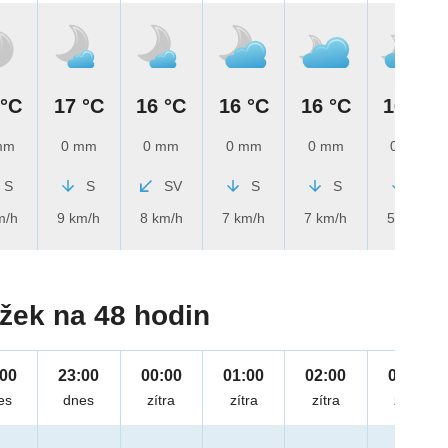
 °C
17 °C
16 °C
16 °C
16 °C
16 °C
mm
0 mm
0 mm
0 mm
0 mm
0 mm
S
S
SV
S
S
S
m/h
9 km/h
8 km/h
7 km/h
7 km/h
5 km/h
žek na 48 hodin
:00
23:00
00:00
01:00
02:00
03:00
es
dnes
zítra
zítra
zítra
zítra