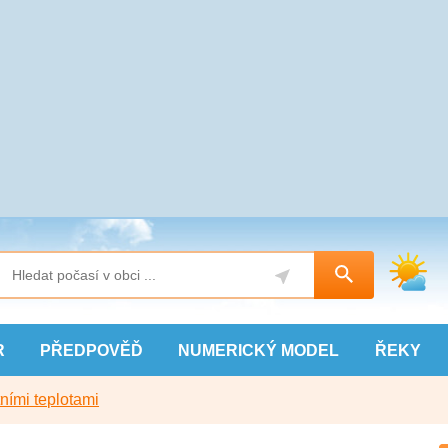
R
PŘEDPOVĚĎ
NUMERICKÝ
MODEL
ŘEKY
ními teplotami