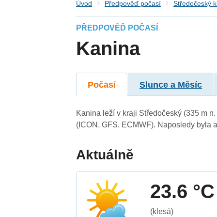
Úvod
Předpověď počasí
Středočeský k
PŘEDPOVĚĎ POČASÍ
Kanina
Počasí
Slunce a Měsíc
Kanina leží v kraji Středočeský (335 m n
(ICON, GFS, ECMWF). Naposledy byla ak
Aktuálně
23.6 °C
(klesá)