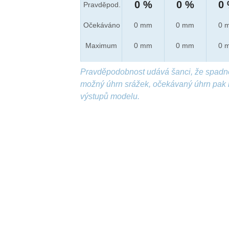
0 %
0 %
0
Pravděpod.
Očekáváno
0 mm
0 mm
0 
Maximum
0 mm
0 mm
0 
Pravděpodobnost udává šanci, že spadn
možný úhrn srážek, očekávaný úhrn pak 
výstupů modelu.