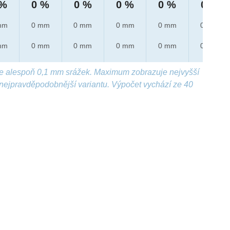
 %
0 %
0 %
0 %
0 %
0 %
mm
0 mm
0 mm
0 mm
0 mm
0 mm
mm
0 mm
0 mm
0 mm
0 mm
0 mm
e alespoň 0,1 mm srážek. Maximum zobrazuje nejvyšší
nejpravděpodobnější variantu. Výpočet vychází ze 40