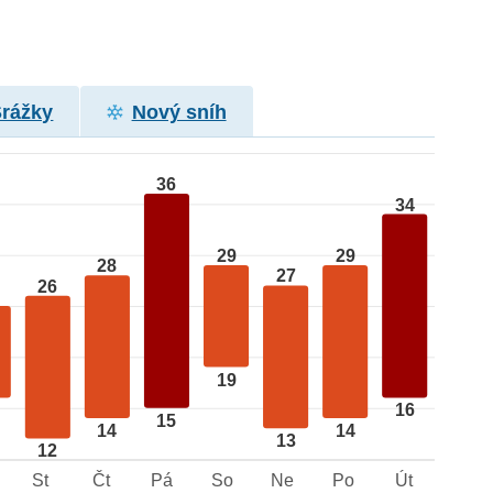
Srážky
Nový sníh
36
34
29
29
28
27
26
19
16
15
14
14
13
12
St
Čt
Pá
So
Ne
Po
Út