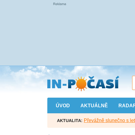
Přejít
na
hlavní
obsah
ÚVOD
AKTUÁLNĚ
RADA
Převážně slunečno s let
AKTUALITA: