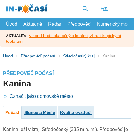
Přejít
na
hlavní
obsah
Úvod
Aktuálně
Radar
Předpověď
Numerický model
Víkend bude slunečný s letními, zítra i tropickými
AKTUALITA:
teplotami
Úvod
Předpověď počasí
Středočeský kraj
Kanina
PŘEDPOVĚĎ POČASÍ
Kanina
Označit jako domovské město
Počasí
Slunce a Měsíc
Kvalita ovzduší
Kanina leží v kraji Středočeský (335 m n. m.). Předpověď je