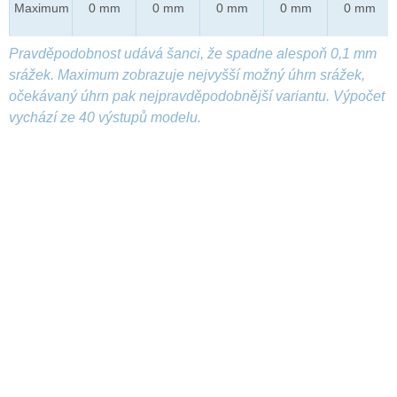
Maximum
0 mm
0 mm
0 mm
0 mm
0 mm
Pravděpodobnost udává šanci, že spadne alespoň 0,1 mm
srážek. Maximum zobrazuje nejvyšší možný úhrn srážek,
očekávaný úhrn pak nejpravděpodobnější variantu. Výpočet
vychází ze 40 výstupů modelu.