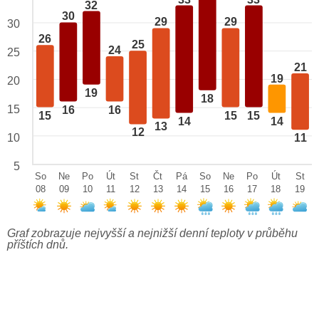
32
30
29
29
30
26
25
24
25
21
19
20
19
18
15
16
16
15
15
15
14
14
13
12
10
11
5
So
Ne
Po
Út
St
Čt
Pá
So
Ne
Po
Út
St
08
09
10
11
12
13
14
15
16
17
18
19
Graf zobrazuje nejvyšší a nejnižší denní teploty v průběhu
příštích dnů.