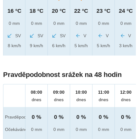
16 °C
18 °C
20 °C
22 °C
23 °C
24 °C
0 mm
0 mm
0 mm
0 mm
0 mm
0 mm
SV
SV
SV
V
V
V
8 km/h
9 km/h
6 km/h
5 km/h
5 km/h
3 km/h
Pravděpodobnost srážek na 48 hodin
08:00
09:00
10:00
11:00
12:00
dnes
dnes
dnes
dnes
dnes
0 %
0 %
0 %
0 %
0 %
Pravděpod.
Očekáváno
0 mm
0 mm
0 mm
0 mm
0 mm