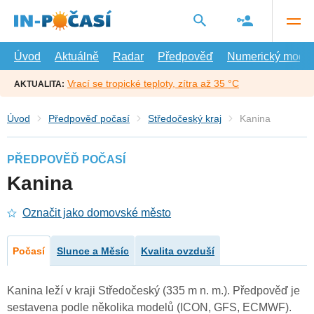
Přejít
na
hlavní
obsah
Úvod
Aktuálně
Radar
Předpověď
Numerický model
Vrací se tropické teploty, zítra až 35 °C
AKTUALITA:
Úvod
Předpověď počasí
Středočeský kraj
Kanina
PŘEDPOVĚĎ POČASÍ
Kanina
Označit jako domovské město
Počasí
Slunce a Měsíc
Kvalita ovzduší
Kanina leží v kraji Středočeský (335 m n. m.). Předpověď je
sestavena podle několika modelů (ICON, GFS, ECMWF).