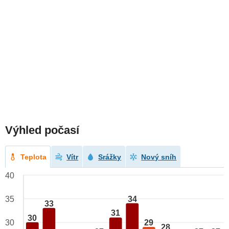
Výhled počasí
Teplota
Vítr
Srážky
Nový sníh
40
34
35
33
31
30
29
30
28