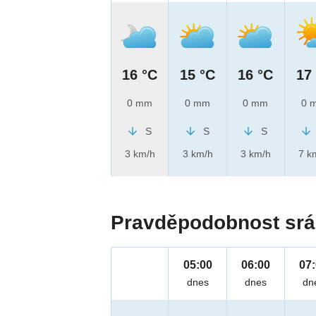
16 °C
15 °C
16 °C
17
0 mm
0 mm
0 mm
0 
S
S
S
3 km/h
3 km/h
3 km/h
7 k
Pravděpodobnost srá
05:00
06:00
07
dnes
dnes
dn