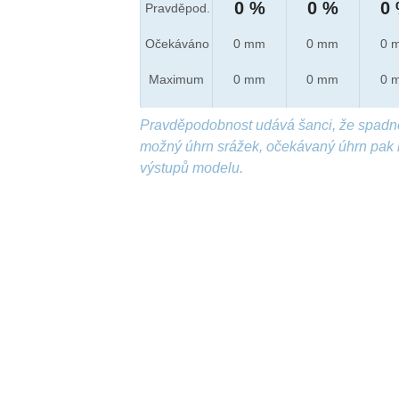
0 %
0 %
0
Pravděpod.
Očekáváno
0 mm
0 mm
0 
Maximum
0 mm
0 mm
0 
Pravděpodobnost udává šanci, že spadn
možný úhrn srážek, očekávaný úhrn pak 
výstupů modelu.