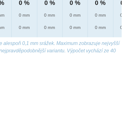
 %
0 %
0 %
0 %
0 %
0 %
mm
0 mm
0 mm
0 mm
0 mm
0 mm
mm
0 mm
0 mm
0 mm
0 mm
0 mm
e alespoň 0,1 mm srážek. Maximum zobrazuje nejvyšší
nejpravděpodobnější variantu. Výpočet vychází ze 40