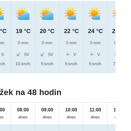
 °C
19 °C
20 °C
22 °C
24 °C
25 °C
mm
0 mm
0 mm
0 mm
0 mm
0 mm
S
SV
SV
V
V
V
m/h
10 km/h
9 km/h
9 km/h
9 km/h
7 km/h
žek na 48 hodin
:00
08:00
09:00
10:00
11:00
12:00
es
dnes
dnes
dnes
dnes
dnes