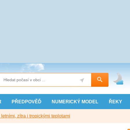
R
PŘEDPOVĚĎ
NUMERICKÝ
MODEL
ŘEKY
etními, zítra i tropickými teplotami