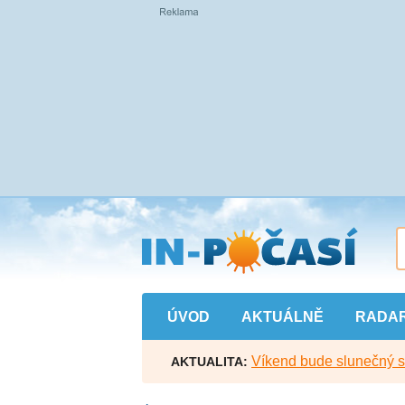
Přejít
na
hlavní
obsah
ÚVOD
AKTUÁLNĚ
RADA
Víkend bude slunečný s l
AKTUALITA: