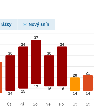
Srážky
Nový sníh
37
34
34
30
30
21
20
17
16
16
15
14
14
14
Čt
Pá
So
Ne
Po
Út
St