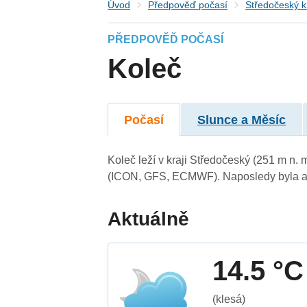
Úvod
Předpověď počasí
Středočeský k
PŘEDPOVĚĎ POČASÍ
Koleč
Počasí
Slunce a Měsíc
Koleč leží v kraji Středočeský (251 m n.
(ICON, GFS, ECMWF). Naposledy byla ak
Aktuálně
14.5 °C
(klesá)