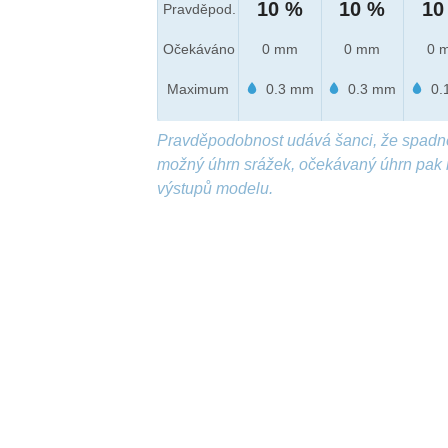
10 %
10 %
10
Pravděpod.
Očekáváno
0 mm
0 mm
0 
Maximum
0.3 mm
0.3 mm
0.
Pravděpodobnost udává šanci, že spadn
možný úhrn srážek, očekávaný úhrn pak 
výstupů modelu.