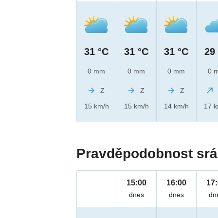
31 °C
31 °C
31 °C
29
0 mm
0 mm
0 mm
0 
Z
Z
Z
15 km/h
15 km/h
14 km/h
17 
Pravděpodobnost srá
15:00
16:00
17
dnes
dnes
dn