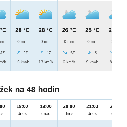
 °C
28 °C
28 °C
26 °C
25 °C
24 °C
mm
0 mm
0 mm
0 mm
0 mm
0 mm
JZ
JZ
JZ
SZ
S
SZ
km/h
16 km/h
13 km/h
6 km/h
9 km/h
8 km/h
žek na 48 hodin
:00
18:00
19:00
20:00
21:00
22:00
es
dnes
dnes
dnes
dnes
dnes