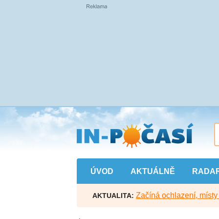
Přejít
na
hlavní
obsah
ÚVOD
AKTUÁLNĚ
RADA
Začíná ochlazení, míst
AKTUALITA: