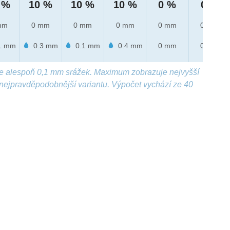
 %
10 %
10 %
10 %
0 %
0 %
mm
0 mm
0 mm
0 mm
0 mm
0 mm
1 mm
0.3 mm
0.1 mm
0.4 mm
0 mm
0 mm
e alespoň 0,1 mm srážek. Maximum zobrazuje nejvyšší
nejpravděpodobnější variantu. Výpočet vychází ze 40