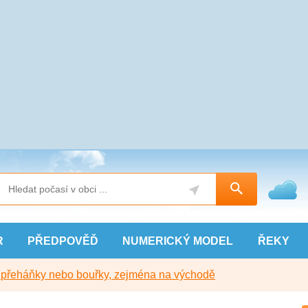
R
PŘEDPOVĚĎ
NUMERICKÝ
MODEL
ŘEKY
y přeháňky nebo bouřky, zejména na východě