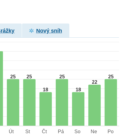
Srážky
Nový sníh
25
25
25
25
22
18
18
Út
St
Čt
Pá
So
Ne
Po