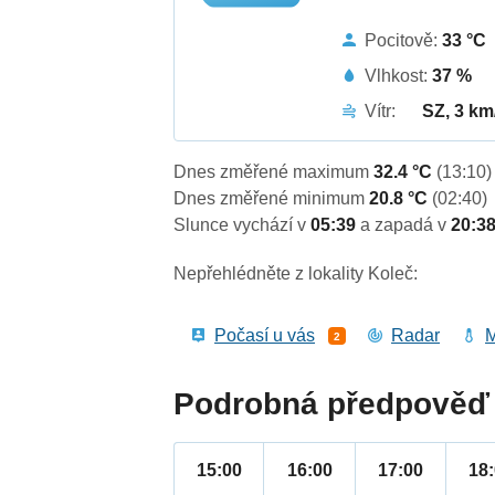
Pocitově:
33 °C
Vlhkost:
37 %
Vítr:
SZ, 3 km
Dnes změřené maximum
32.4 °C
(13:10)
Dnes změřené minimum
20.8 °C
(02:40)
Slunce vychází v
05:39
a zapadá v
20:3
Nepřehlédněte z lokality Koleč:
Počasí u vás
Radar
M
2
Podrobná předpověď 
15:00
16:00
17:00
18