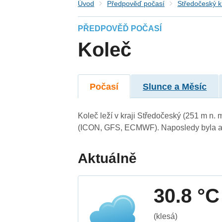
Úvod
Předpověď počasí
Středočeský k
PŘEDPOVĚĎ POČASÍ
Koleč
Počasí
Slunce a Měsíc
Koleč leží v kraji Středočeský (251 m n.
(ICON, GFS, ECMWF). Naposledy byla ak
Aktuálně
30.8 °C
(klesá)