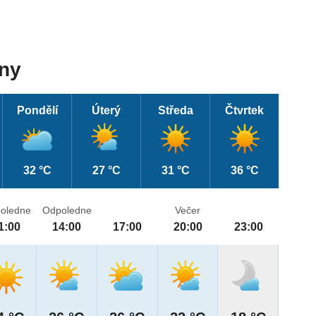
dny
Pondělí
Úterý
Středa
Čtvrtek
32 °C
27 °C
31 °C
36 °C
oledne
Odpoledne
Večer
1:00
14:00
17:00
20:00
23:00