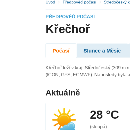
Úvod
Předpověď počasí
Středočeský k
PŘEDPOVĚĎ POČASÍ
Křečhoř
Počasí
Slunce a Měsíc
Křečhoř leží v kraji Středočeský (309 m 
(ICON, GFS, ECMWF). Naposledy byla ak
Aktuálně
28 °C
(stoupá)