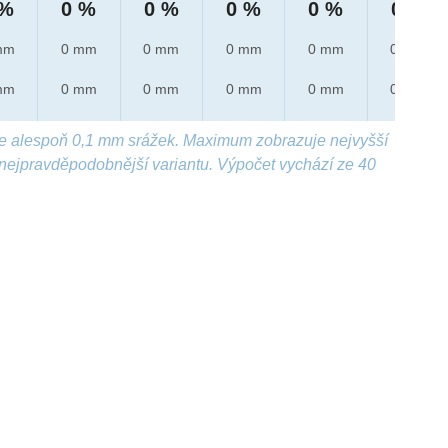
 %
0 %
0 %
0 %
0 %
0 %
mm
0 mm
0 mm
0 mm
0 mm
0 mm
mm
0 mm
0 mm
0 mm
0 mm
0 mm
e alespoň 0,1 mm srážek. Maximum zobrazuje nejvyšší
nejpravděpodobnější variantu. Výpočet vychází ze 40