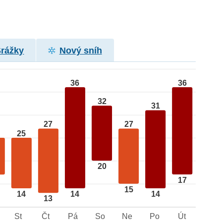
Srážky
Nový sníh
36
36
32
31
27
27
25
20
17
15
14
14
14
13
St
Čt
Pá
So
Ne
Po
Út