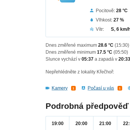
Pocitově:
28 °C
Vlhkost:
27 %
Vítr:
S, 6 km/
Dnes změřené maximum
28.6 °C
(15:30)
Dnes změřené minimum
17.5 °C
(05:50)
Slunce vychází v
05:37
a zapadá v
20:3
Nepřehlédněte z lokality Křečhoř:
Kamery
Počasí u vás
1
1
Podrobná předpověď 
19:00
20:00
21:00
22