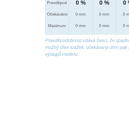
0 %
0 %
0
Pravděpod.
Očekáváno
0 mm
0 mm
0 
Maximum
0 mm
0 mm
0 
Pravděpodobnost udává šanci, že spadn
možný úhrn srážek, očekávaný úhrn pak 
výstupů modelu.