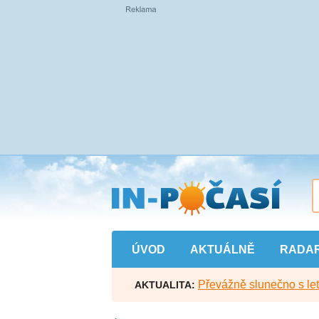
Přejít
na
hlavní
obsah
ÚVOD
AKTUÁLNĚ
RADA
Převážně slunečno s let
AKTUALITA: