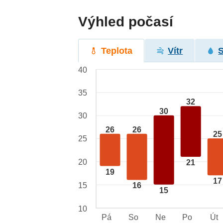
Výhled počasí
Teplota
Vítr
40
35
32
30
30
26
26
25
25
20
21
19
17
15
16
15
10
Pá
So
Ne
Po
Út