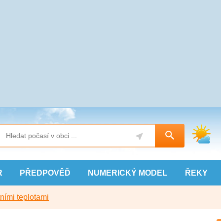
R
PŘEDPOVĚĎ
NUMERICKÝ
MODEL
ŘEKY
ními teplotami