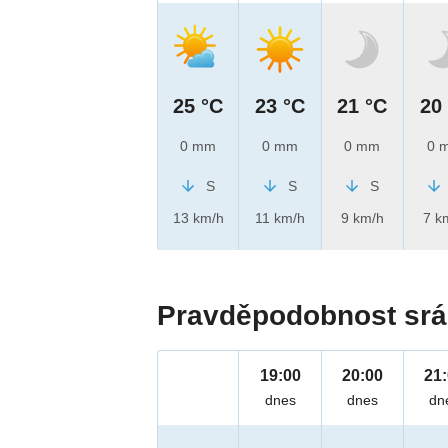
25 °C
23 °C
21 °C
20
0 mm
0 mm
0 mm
0 
S
S
S
13 km/h
11 km/h
9 km/h
7 k
Pravděpodobnost srá
19:00
20:00
21
dnes
dnes
dn