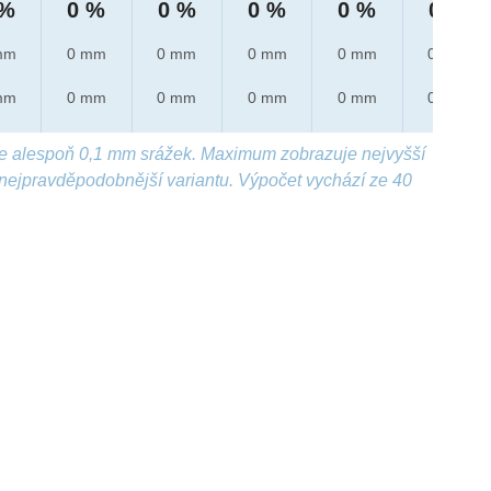
 %
0 %
0 %
0 %
0 %
0 %
mm
0 mm
0 mm
0 mm
0 mm
0 mm
mm
0 mm
0 mm
0 mm
0 mm
0 mm
e alespoň 0,1 mm srážek. Maximum zobrazuje nejvyšší
nejpravděpodobnější variantu. Výpočet vychází ze 40