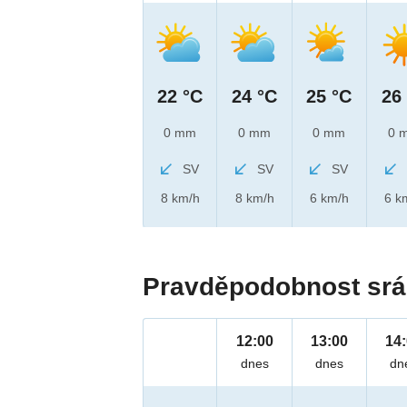
22 °C
24 °C
25 °C
26
0 mm
0 mm
0 mm
0 
SV
SV
SV
8 km/h
8 km/h
6 km/h
6 k
Pravděpodobnost srá
12:00
13:00
14
dnes
dnes
dn