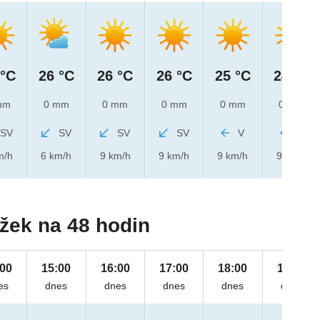
 °C
26 °C
26 °C
26 °C
25 °C
24 °C
mm
0 mm
0 mm
0 mm
0 mm
0 mm
SV
SV
SV
SV
V
V
m/h
6 km/h
9 km/h
9 km/h
9 km/h
9 km/h
žek na 48 hodin
:00
15:00
16:00
17:00
18:00
19:00
es
dnes
dnes
dnes
dnes
dnes