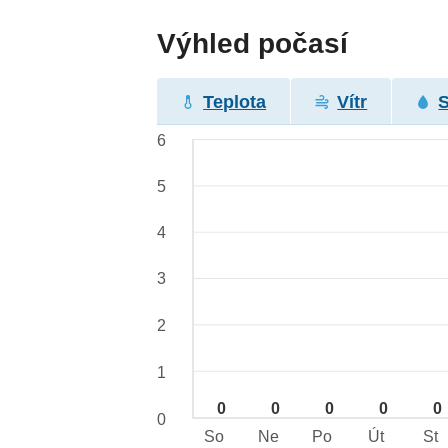
Výhled počasí
Teplota
Vítr
6
5
4
3
2
1
0
0
0
0
0
0
So
Ne
Po
Út
St