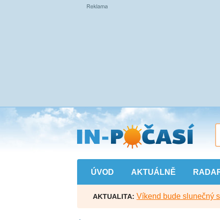
Přejít
na
hlavní
obsah
ÚVOD
AKTUÁLNĚ
RADA
Víkend bude slunečný s l
AKTUALITA: