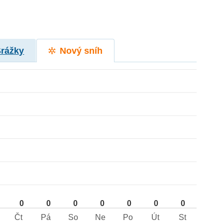
Srážky
Nový sníh
0
0
0
0
0
0
0
Čt
Pá
So
Ne
Po
Út
St