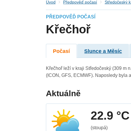
Úvod
Předpověď počasí
Středočeský k
PŘEDPOVĚĎ POČASÍ
Křečhoř
Počasí
Slunce a Měsíc
Křečhoř leží v kraji Středočeský (309 m 
(ICON, GFS, ECMWF). Naposledy byla ak
Aktuálně
22.9 °C
(stoupá)