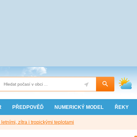
R
PŘEDPOVĚĎ
NUMERICKÝ
MODEL
ŘEKY
etními, zítra i tropickými teplotami