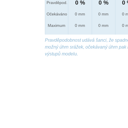
0 %
0 %
0
Pravděpod.
Očekáváno
0 mm
0 mm
0 
Maximum
0 mm
0 mm
0 
Pravděpodobnost udává šanci, že spadn
možný úhrn srážek, očekávaný úhrn pak 
výstupů modelu.