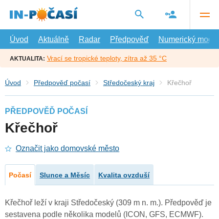
Přejít
na
hlavní
obsah
Úvod
Aktuálně
Radar
Předpověď
Numerický model
Vrací se tropické teploty, zítra až 35 °C
AKTUALITA:
Úvod
Předpověď počasí
Středočeský kraj
Křečhoř
PŘEDPOVĚĎ POČASÍ
Křečhoř
Označit jako domovské město
Počasí
Slunce a Měsíc
Kvalita ovzduší
Křečhoř leží v kraji Středočeský (309 m n. m.). Předpověď je
sestavena podle několika modelů (ICON, GFS, ECMWF).