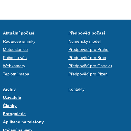
Aktuální počasí
Předpověď počasí
Radarové snímky
Numerický model
Meteostanice
Předpověď pro Prahu
Počasí u vás
Předpověď pro Brno
Webkamery
Předpověď pro Ostravu
Teplotní mapa
Předpověď pro Plzeň
Archiv
Kontakty
Uživatelé
Články
Fotogalerie
Aplikace na telefony
Počasí na web