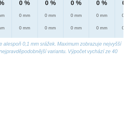
 %
0 %
0 %
0 %
0 %
0 %
mm
0 mm
0 mm
0 mm
0 mm
0 mm
mm
0 mm
0 mm
0 mm
0 mm
0 mm
e alespoň 0,1 mm srážek. Maximum zobrazuje nejvyšší
nejpravděpodobnější variantu. Výpočet vychází ze 40