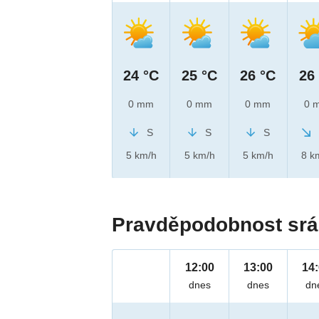
24 °C
25 °C
26 °C
26
0 mm
0 mm
0 mm
0 
S
S
S
5 km/h
5 km/h
5 km/h
8 k
Pravděpodobnost srá
12:00
13:00
14
dnes
dnes
dn