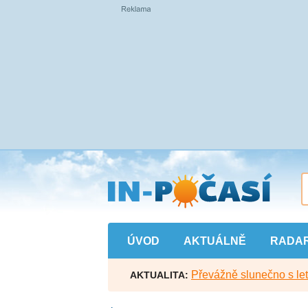
Přejít
na
hlavní
obsah
ÚVOD
AKTUÁLNĚ
RADA
Převážně slunečno s let
AKTUALITA: