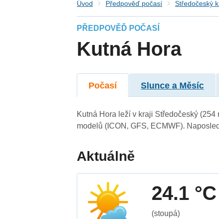
Úvod
Předpověď počasí
Středočeský k
PŘEDPOVĚĎ POČASÍ
Kutná Hora
Počasí
Slunce a Měsíc
Kutná Hora leží v kraji Středočeský (254
modelů (ICON, GFS, ECMWF). Naposledy 
Aktuálně
24.1 °C
(stoupá)