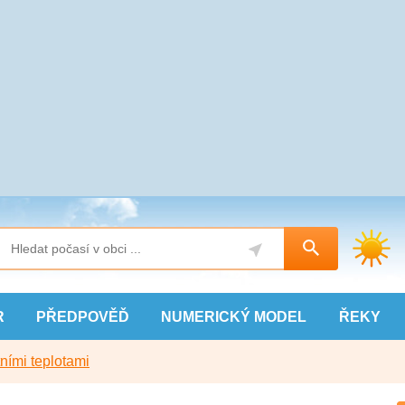
R
PŘEDPOVĚĎ
NUMERICKÝ
MODEL
ŘEKY
ními teplotami