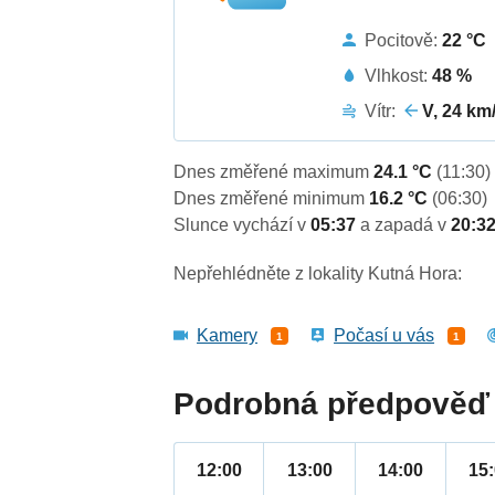
Pocitově:
22 °C
Vlhkost:
48 %
Vítr:
V, 24 km
Dnes změřené maximum
24.1 °C
(11:30)
Dnes změřené minimum
16.2 °C
(06:30)
Slunce vychází v
05:37
a zapadá v
20:3
Nepřehlédněte z lokality Kutná Hora:
Kamery
Počasí u vás
1
1
Podrobná předpověď 
12:00
13:00
14:00
15