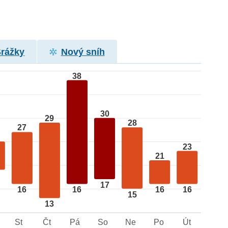
Srážky
Nový sníh
38
30
29
28
27
23
21
17
16
16
16
16
15
13
St
Čt
Pá
So
Ne
Po
Út