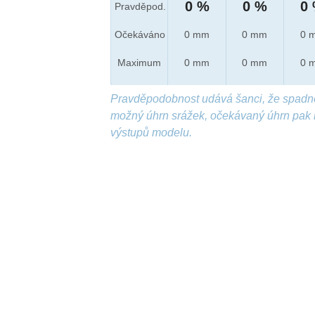
0 %
0 %
0
Pravděpod.
Očekáváno
0 mm
0 mm
0 
Maximum
0 mm
0 mm
0 
Pravděpodobnost udává šanci, že spadn
možný úhrn srážek, očekávaný úhrn pak 
výstupů modelu.