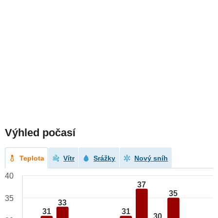
Výhled počasí
Teplota
Vítr
Srážky
Nový sníh
40
37
35
35
33
31
31
30