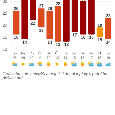
30
28
27
26
26
25
23
22
19
20
19
17
15
16
16
16
15
14
14
14
13
13
10
So
Ne
Po
Út
St
Čt
Pá
So
Ne
Po
Út
St
08
09
10
11
12
13
14
15
16
17
18
19
Graf zobrazuje nejvyšší a nejnižší denní teploty v průběhu
příštích dnů.