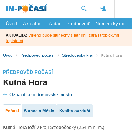
Přejít
na
hlavní
obsah
Úvod
Aktuálně
Radar
Předpověď
Numerický model
Víkend bude slunečný s letními, zítra i tropickými
AKTUALITA:
teplotami
Úvod
Předpověď počasí
Středočeský kraj
Kutná Hora
PŘEDPOVĚĎ POČASÍ
Kutná Hora
Označit jako domovské město
Počasí
Slunce a Měsíc
Kvalita ovzduší
Kutná Hora leží v kraji Středočeský (254 m n. m.).