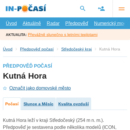
Přejít
na
hlavní
obsah
Úvod
Aktuálně
Radar
Předpověď
Numerický model
Převážně slunečno s letními teplotami
AKTUALITA:
Úvod
Předpověď počasí
Středočeský kraj
Kutná Hora
PŘEDPOVĚĎ POČASÍ
Kutná Hora
Označit jako domovské město
Počasí
Slunce a Měsíc
Kvalita ovzduší
Kutná Hora leží v kraji Středočeský (254 m n. m.).
Předpověď je sestavena podle několika modelů (ICON,