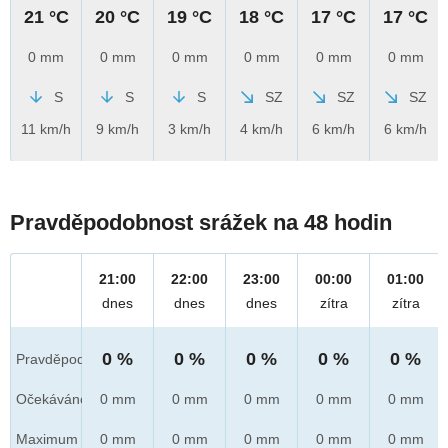
21 °C
20 °C
19 °C
18 °C
17 °C
17 °C
0 mm
0 mm
0 mm
0 mm
0 mm
0 mm
S
S
S
SZ
SZ
SZ
11 km/h
9 km/h
3 km/h
4 km/h
6 km/h
6 km/h
Pravděpodobnost srážek na 48 hodin
21:00
22:00
23:00
00:00
01:00
dnes
dnes
dnes
zítra
zítra
0 %
0 %
0 %
0 %
0 %
Pravděpod.
Očekáváno
0 mm
0 mm
0 mm
0 mm
0 mm
Maximum
0 mm
0 mm
0 mm
0 mm
0 mm