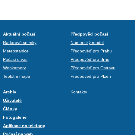
Aktuální počasí
Předpověď počasí
Radarové snímky
Numerický model
Meteostanice
Předpověď pro Prahu
Počasí u vás
Předpověď pro Brno
Webkamery
Předpověď pro Ostravu
Teplotní mapa
Předpověď pro Plzeň
Archiv
Kontakty
Uživatelé
Články
Fotogalerie
Aplikace na telefony
Počasí na web