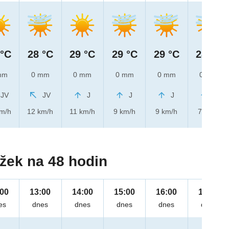
 °C
28 °C
29 °C
29 °C
29 °C
28 °C
mm
0 mm
0 mm
0 mm
0 mm
0 mm
JV
JV
J
J
J
J
km/h
12 km/h
11 km/h
9 km/h
9 km/h
7 km/h
žek na 48 hodin
:00
13:00
14:00
15:00
16:00
17:00
es
dnes
dnes
dnes
dnes
dnes