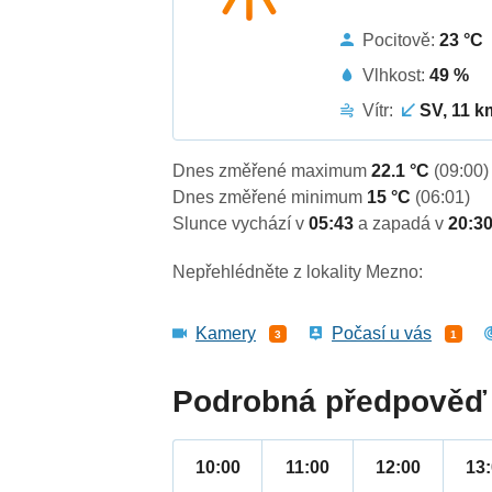
Pocitově:
23 °C
Vlhkost:
49 %
Vítr:
SV, 11 k
Dnes změřené maximum
22.1 °C
(09:00)
Dnes změřené minimum
15 °C
(06:01)
Slunce vychází v
05:43
a zapadá v
20:3
Nepřehlédněte z lokality Mezno:
Kamery
Počasí u vás
3
1
Podrobná předpověď 
10:00
11:00
12:00
13