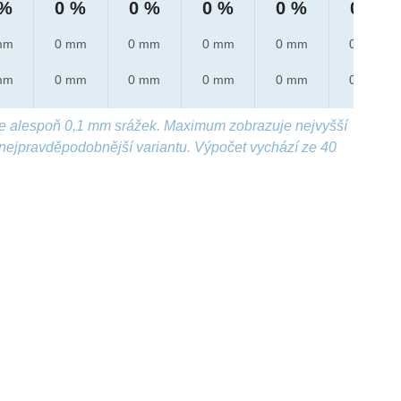
 %
0 %
0 %
0 %
0 %
0 %
mm
0 mm
0 mm
0 mm
0 mm
0 mm
mm
0 mm
0 mm
0 mm
0 mm
0 mm
e alespoň 0,1 mm srážek. Maximum zobrazuje nejvyšší
nejpravděpodobnější variantu. Výpočet vychází ze 40