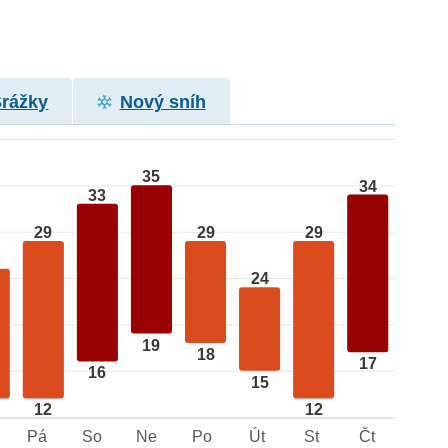
Srážky
Nový sníh
35
34
33
29
29
29
24
19
18
17
16
15
12
12
Pá
So
Ne
Po
Út
St
Čt