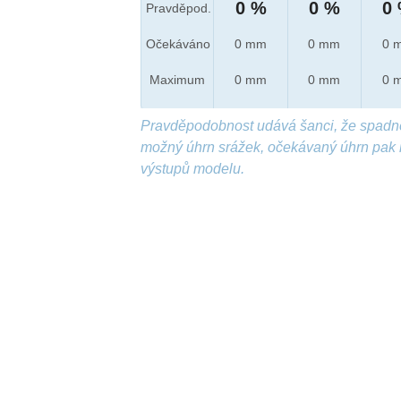
0 %
0 %
0
Pravděpod.
Očekáváno
0 mm
0 mm
0 
Maximum
0 mm
0 mm
0 
Pravděpodobnost udává šanci, že spadn
možný úhrn srážek, očekávaný úhrn pak 
výstupů modelu.