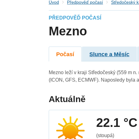
Úvod
Předpověď počasí
Středočeský k
PŘEDPOVĚĎ POČASÍ
Mezno
Počasí
Slunce a Měsíc
Mezno leží v kraji Středočeský (559 m n
(ICON, GFS, ECMWF). Naposledy byla ak
Aktuálně
22.1 °C
(stoupá)