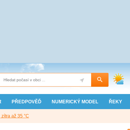
R
PŘEDPOVĚĎ
NUMERICKÝ
MODEL
ŘEKY
, zítra až 35 °C