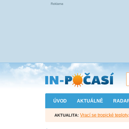
Přejít
na
hlavní
obsah
ÚVOD
AKTUÁLNĚ
RADA
Vrací se tropické teploty
AKTUALITA: