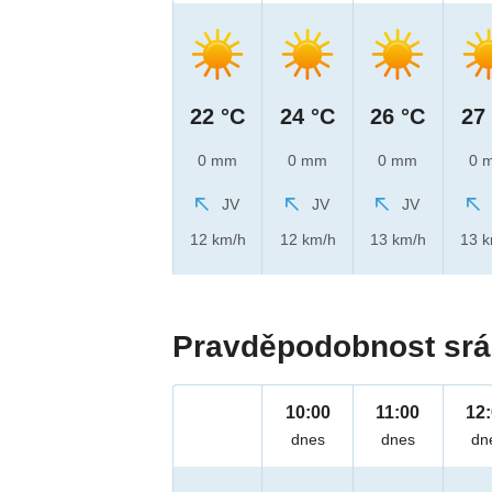
22 °C
24 °C
26 °C
27
0 mm
0 mm
0 mm
0 
JV
JV
JV
12 km/h
12 km/h
13 km/h
13 
Pravděpodobnost srá
10:00
11:00
12
dnes
dnes
dn