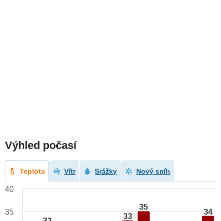
Výhled počasí
Teplota
Vítr
Srážky
Nový sníh
40
35
34
35
33