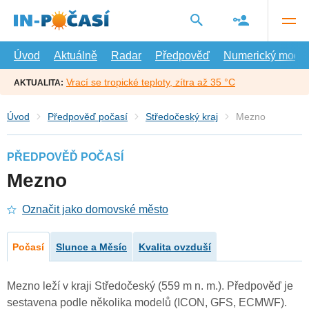
Přejít
na
hlavní
obsah
Úvod
Aktuálně
Radar
Předpověď
Numerický model
Vrací se tropické teploty, zítra až 35 °C
AKTUALITA:
Úvod
Předpověď počasí
Středočeský kraj
Mezno
PŘEDPOVĚĎ POČASÍ
Mezno
Označit jako domovské město
Počasí
Slunce a Měsíc
Kvalita ovzduší
Mezno leží v kraji Středočeský (559 m n. m.). Předpověď je
sestavena podle několika modelů (ICON, GFS, ECMWF).