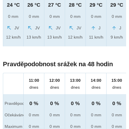
24 °C
26 °C
27 °C
28 °C
29 °C
29 °C
0 mm
0 mm
0 mm
0 mm
0 mm
0 mm
JV
JV
JV
JV
J
J
12 km/h
13 km/h
13 km/h
12 km/h
11 km/h
9 km/h
Pravděpodobnost srážek na 48 hodin
11:00
12:00
13:00
14:00
15:00
dnes
dnes
dnes
dnes
dnes
0 %
0 %
0 %
0 %
0 %
Pravděpod.
Očekáváno
0 mm
0 mm
0 mm
0 mm
0 mm
Maximum
0 mm
0 mm
0 mm
0 mm
0 mm