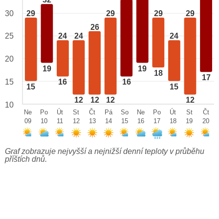
32
29
29
29
29
30
26
25
24
24
24
20
19
19
18
17
15
16
16
15
15
12
12
12
12
10
Ne
Po
Út
St
Čt
Pá
So
Ne
Po
Út
St
Čt
09
10
11
12
13
14
15
16
17
18
19
20
Graf zobrazuje nejvyšší a nejnižší denní teploty v průběhu
příštích dnů.