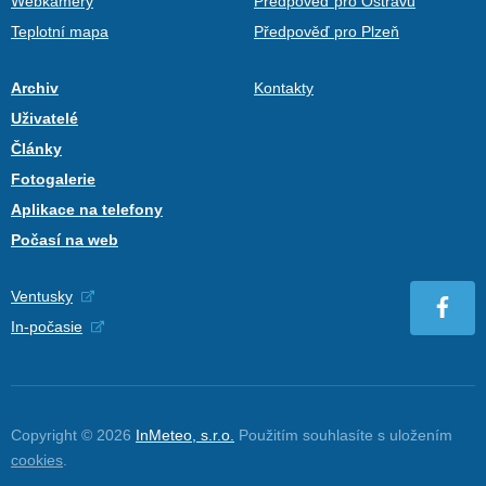
Webkamery
Předpověď pro Ostravu
Teplotní mapa
Předpověď pro Plzeň
Archiv
Kontakty
Uživatelé
Články
Fotogalerie
Aplikace na telefony
Počasí na web
Ventusky
In-počasie
Copyright © 2026
InMeteo, s.r.o.
Použitím souhlasíte s uložením
cookies
.