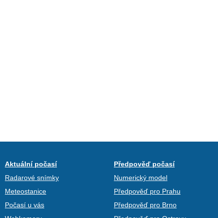
Aktuální počasí
Předpověď počasí
Radarové snímky
Numerický model
Meteostanice
Předpověď pro Prahu
Počasí u vás
Předpověď pro Brno