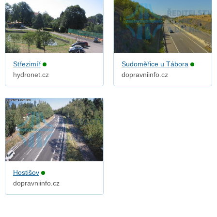
Střezimíř
Sudoměřice u Tábora
hydronet.cz
dopravniinfo.cz
Hostišov
dopravniinfo.cz