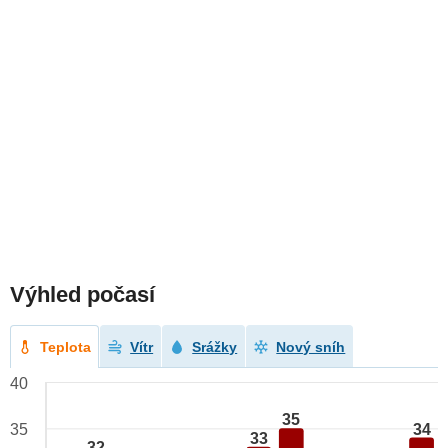
Výhled počasí
Teplota
Vítr
Srážky
Nový sníh
40
35
34
35
33