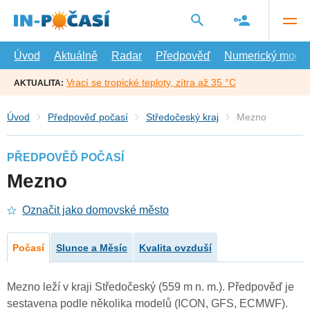
Přejít
na
hlavní
obsah
Úvod
Aktuálně
Radar
Předpověď
Numerický model
Vrací se tropické teploty, zítra až 35 °C
AKTUALITA:
Úvod
Předpověď počasí
Středočeský kraj
Mezno
PŘEDPOVĚĎ POČASÍ
Mezno
Označit jako domovské město
Počasí
Slunce a Měsíc
Kvalita ovzduší
Mezno leží v kraji Středočeský (559 m n. m.). Předpověď je
sestavena podle několika modelů (ICON, GFS, ECMWF).