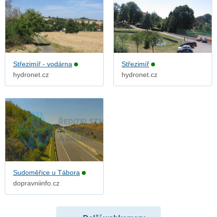
Střezimíř - vodárna
Střezimíř
hydronet.cz
hydronet.cz
Sudoměřice u Tábora
dopravniinfo.cz