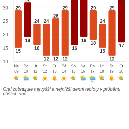
32
29
29
29
29
30
26
25
24
24
24
20
19
19
18
17
15
16
16
15
15
12
12
12
12
10
Ne
Po
Út
St
Čt
Pá
So
Ne
Po
Út
St
Čt
09
10
11
12
13
14
15
16
17
18
19
20
Graf zobrazuje nejvyšší a nejnižší denní teploty v průběhu
příštích dnů.