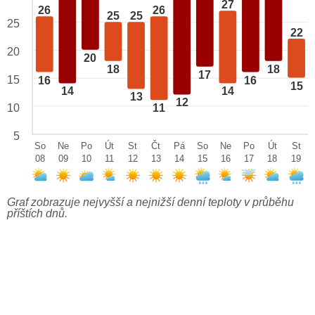
27
26
26
25
25
25
22
20
20
18
18
17
15
16
16
15
14
14
13
12
10
11
5
So
Ne
Po
Út
St
Čt
Pá
So
Ne
Po
Út
St
08
09
10
11
12
13
14
15
16
17
18
19
Graf zobrazuje nejvyšší a nejnižší denní teploty v průběhu
příštích dnů.