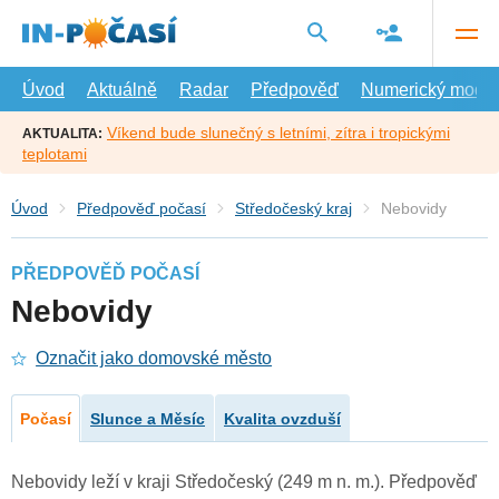
Přejít
na
hlavní
obsah
Úvod
Aktuálně
Radar
Předpověď
Numerický model
Víkend bude slunečný s letními, zítra i tropickými
AKTUALITA:
teplotami
Úvod
Předpověď počasí
Středočeský kraj
Nebovidy
PŘEDPOVĚĎ POČASÍ
Nebovidy
Označit jako domovské město
Počasí
Slunce a Měsíc
Kvalita ovzduší
Nebovidy leží v kraji Středočeský (249 m n. m.). Předpověď