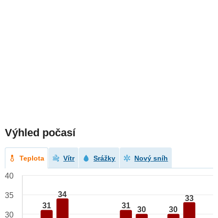
Výhled počasí
Teplota
Vítr
Srážky
Nový sníh
40
34
35
33
31
31
30
30
30