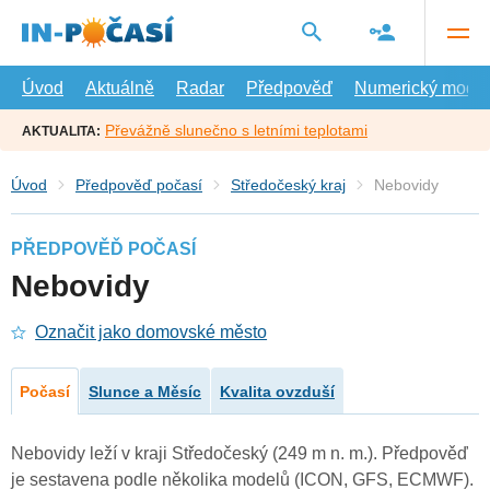
Přejít
na
hlavní
obsah
Úvod
Aktuálně
Radar
Předpověď
Numerický model
Převážně slunečno s letními teplotami
AKTUALITA:
Úvod
Předpověď počasí
Středočeský kraj
Nebovidy
PŘEDPOVĚĎ POČASÍ
Nebovidy
Označit jako domovské město
Počasí
Slunce a Měsíc
Kvalita ovzduší
Nebovidy leží v kraji Středočeský (249 m n. m.). Předpověď
je sestavena podle několika modelů (ICON, GFS, ECMWF).