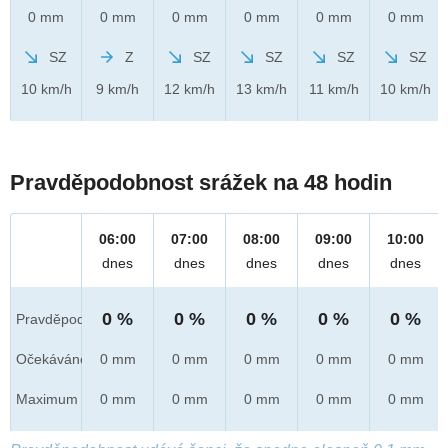
0 mm
0 mm
0 mm
0 mm
0 mm
0 mm
SZ
Z
SZ
SZ
SZ
SZ
10 km/h
9 km/h
12 km/h
13 km/h
11 km/h
10 km/h
Pravděpodobnost srážek na 48 hodin
06:00
07:00
08:00
09:00
10:00
dnes
dnes
dnes
dnes
dnes
0 %
0 %
0 %
0 %
0 %
Pravděpod.
Očekáváno
0 mm
0 mm
0 mm
0 mm
0 mm
Maximum
0 mm
0 mm
0 mm
0 mm
0 mm