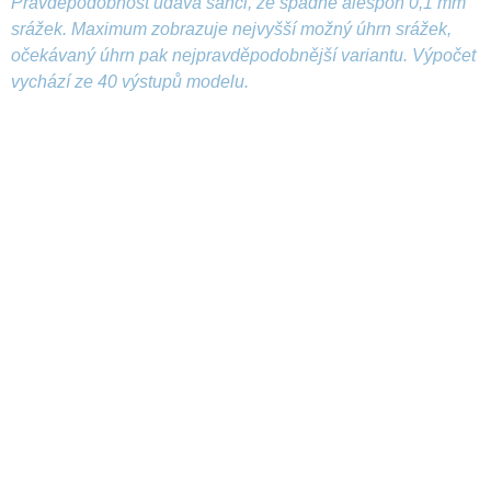
Pravděpodobnost udává šanci, že spadne alespoň 0,1 mm
srážek. Maximum zobrazuje nejvyšší možný úhrn srážek,
očekávaný úhrn pak nejpravděpodobnější variantu. Výpočet
vychází ze 40 výstupů modelu.