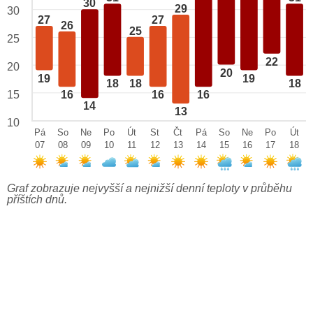
30
29
30
27
27
26
25
25
22
20
20
19
19
18
18
18
15
16
16
16
14
13
10
Pá
So
Ne
Po
Út
St
Čt
Pá
So
Ne
Po
Út
07
08
09
10
11
12
13
14
15
16
17
18
Graf zobrazuje nejvyšší a nejnižší denní teploty v průběhu
příštích dnů.