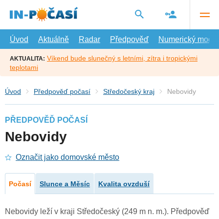
Přejít
na
hlavní
obsah
Úvod
Aktuálně
Radar
Předpověď
Numerický model
Víkend bude slunečný s letními, zítra i tropickými
AKTUALITA:
teplotami
Úvod
Předpověď počasí
Středočeský kraj
Nebovidy
PŘEDPOVĚĎ POČASÍ
Nebovidy
Označit jako domovské město
Počasí
Slunce a Měsíc
Kvalita ovzduší
Nebovidy leží v kraji Středočeský (249 m n. m.). Předpověď