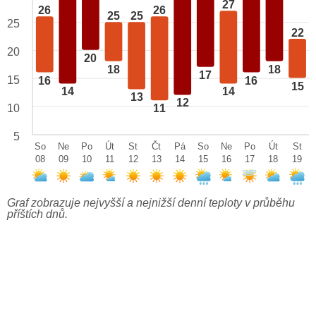
27
26
26
25
25
25
22
20
20
18
18
17
15
16
16
15
14
14
13
12
10
11
5
So
Ne
Po
Út
St
Čt
Pá
So
Ne
Po
Út
St
08
09
10
11
12
13
14
15
16
17
18
19
Graf zobrazuje nejvyšší a nejnižší denní teploty v průběhu
příštích dnů.