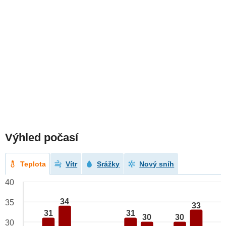
Výhled počasí
Teplota
Vítr
Srážky
Nový sníh
40
34
35
33
31
31
30
30
30