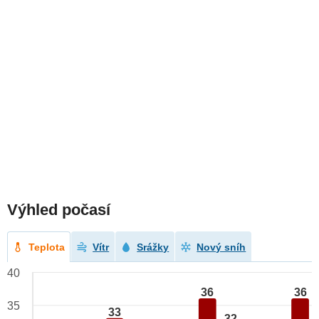
Výhled počasí
Teplota
Vítr
Srážky
Nový sníh
40
36
36
35
33