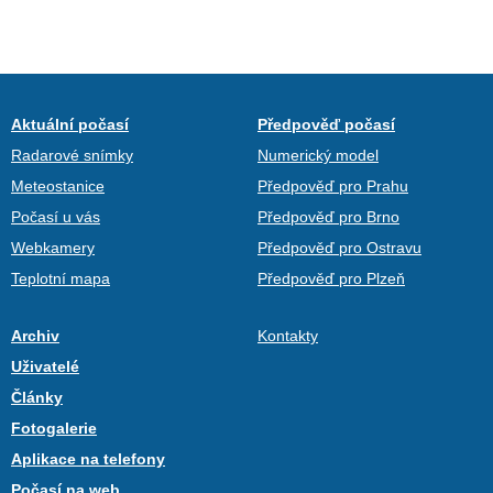
Aktuální počasí
Předpověď počasí
Radarové snímky
Numerický model
Meteostanice
Předpověď pro Prahu
Počasí u vás
Předpověď pro Brno
Webkamery
Předpověď pro Ostravu
Teplotní mapa
Předpověď pro Plzeň
Archiv
Kontakty
Uživatelé
Články
Fotogalerie
Aplikace na telefony
Počasí na web