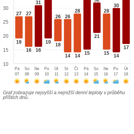
32
31
30
30
28
28
27
27
26
26
25
20
21
19
19
18
17
15
16
16
15
15
14
14
14
10
Pá
So
Ne
Po
Út
St
Čt
Pá
So
Ne
Po
Út
07
08
09
10
11
12
13
14
15
16
17
18
Graf zobrazuje nejvyšší a nejnižší denní teploty v průběhu
příštích dnů.