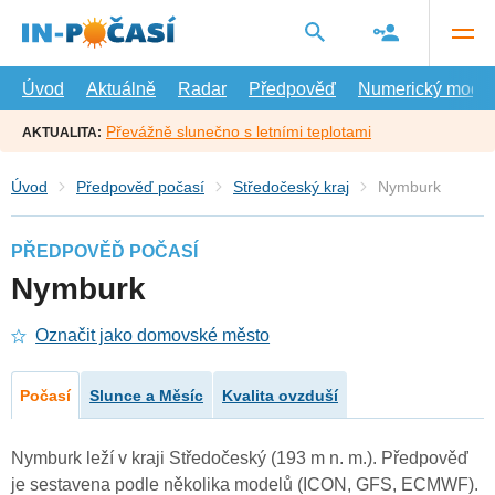
Přejít
na
hlavní
obsah
Úvod
Aktuálně
Radar
Předpověď
Numerický model
Převážně slunečno s letními teplotami
AKTUALITA:
Úvod
Předpověď počasí
Středočeský kraj
Nymburk
PŘEDPOVĚĎ POČASÍ
Nymburk
Označit jako domovské město
Počasí
Slunce a Měsíc
Kvalita ovzduší
Nymburk leží v kraji Středočeský (193 m n. m.). Předpověď
je sestavena podle několika modelů (ICON, GFS, ECMWF).