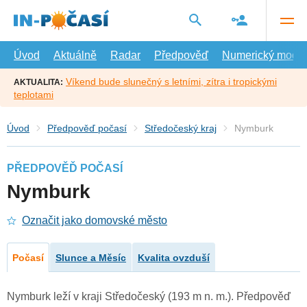
Přejít
na
hlavní
obsah
Úvod
Aktuálně
Radar
Předpověď
Numerický model
Víkend bude slunečný s letními, zítra i tropickými
AKTUALITA:
teplotami
Úvod
Předpověď počasí
Středočeský kraj
Nymburk
PŘEDPOVĚĎ POČASÍ
Nymburk
Označit jako domovské město
Počasí
Slunce a Měsíc
Kvalita ovzduší
Nymburk leží v kraji Středočeský (193 m n. m.). Předpověď