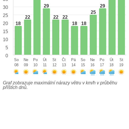
29
29
30
25
25
22
22
22
18
18
18
20
15
10
5
0
So
Ne
Po
Út
St
Čt
Pá
So
Ne
Po
Út
St
08
09
10
11
12
13
14
15
16
17
18
19
Graf zobrazuje maximální nárazy větru v km/h v průběhu
příštích dnů.