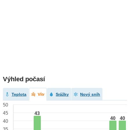
Výhled počasí
Teplota
Vítr
Srážky
Nový sníh
50
45
43
40
40
40
35