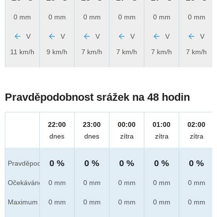
0 mm
0 mm
0 mm
0 mm
0 mm
0 mm
V
V
V
V
V
V
11 km/h
9 km/h
7 km/h
7 km/h
7 km/h
7 km/h
Pravděpodobnost srážek na 48 hodin
22:00
23:00
00:00
01:00
02:00
dnes
dnes
zítra
zítra
zítra
0 %
0 %
0 %
0 %
0 %
Pravděpod.
Očekáváno
0 mm
0 mm
0 mm
0 mm
0 mm
Maximum
0 mm
0 mm
0 mm
0 mm
0 mm