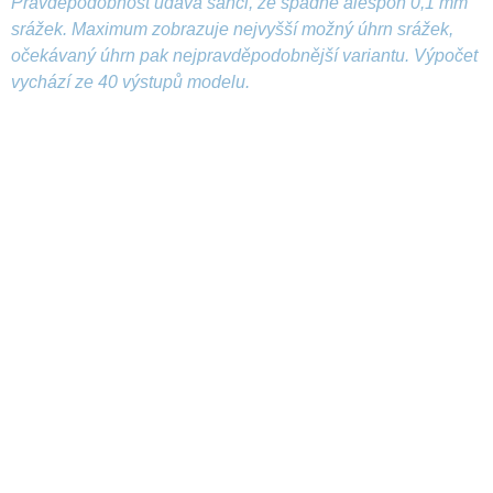
Pravděpodobnost udává šanci, že spadne alespoň 0,1 mm
srážek. Maximum zobrazuje nejvyšší možný úhrn srážek,
očekávaný úhrn pak nejpravděpodobnější variantu. Výpočet
vychází ze 40 výstupů modelu.