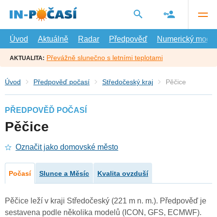
Přejít
na
hlavní
obsah
Úvod
Aktuálně
Radar
Předpověď
Numerický model
Převážně slunečno s letními teplotami
AKTUALITA:
Úvod
Předpověď počasí
Středočeský kraj
Pěčice
PŘEDPOVĚĎ POČASÍ
Pěčice
Označit jako domovské město
Počasí
Slunce a Měsíc
Kvalita ovzduší
Pěčice leží v kraji Středočeský (221 m n. m.). Předpověď je
sestavena podle několika modelů (ICON, GFS, ECMWF).