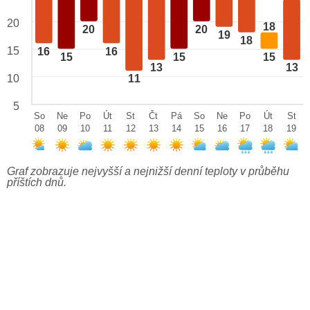
20
18
20
20
19
18
15
16
16
15
15
15
13
13
10
11
5
So
Ne
Po
Út
St
Čt
Pá
So
Ne
Po
Út
St
08
09
10
11
12
13
14
15
16
17
18
19
Graf zobrazuje nejvyšší a nejnižší denní teploty v průběhu
příštích dnů.