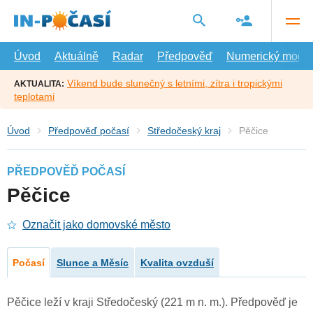
Přejít
na
hlavní
obsah
Úvod
Aktuálně
Radar
Předpověď
Numerický model
Víkend bude slunečný s letními, zítra i tropickými
AKTUALITA:
teplotami
Úvod
Předpověď počasí
Středočeský kraj
Pěčice
PŘEDPOVĚĎ POČASÍ
Pěčice
Označit jako domovské město
Počasí
Slunce a Měsíc
Kvalita ovzduší
Pěčice leží v kraji Středočeský (221 m n. m.). Předpověď je