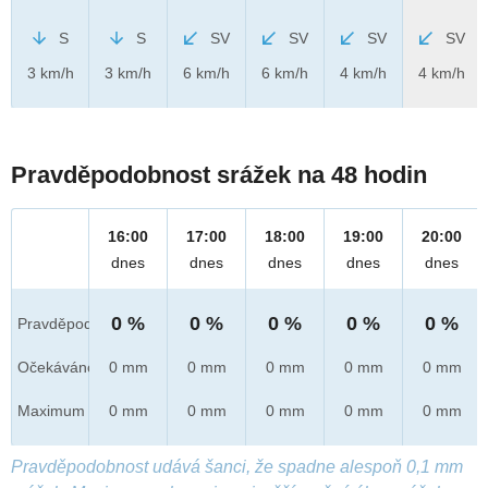
S
S
SV
SV
SV
SV
3 km/h
3 km/h
6 km/h
6 km/h
4 km/h
4 km/h
Pravděpodobnost srážek na 48 hodin
16:00
17:00
18:00
19:00
20:00
dnes
dnes
dnes
dnes
dnes
0 %
0 %
0 %
0 %
0 %
Pravděpod.
Očekáváno
0 mm
0 mm
0 mm
0 mm
0 mm
Maximum
0 mm
0 mm
0 mm
0 mm
0 mm
Pravděpodobnost udává šanci, že spadne alespoň 0,1 mm