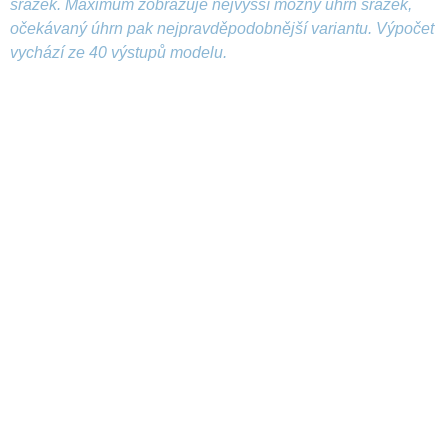
srážek. Maximum zobrazuje nejvyšší možný úhrn srážek,
očekávaný úhrn pak nejpravděpodobnější variantu. Výpočet
vychází ze 40 výstupů modelu.