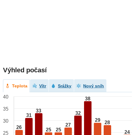
Výhled počasí
Teplota
Vítr
Srážky
Nový sníh
40
38
35
33
32
31
29
30
28
27
26
25
25
24
25