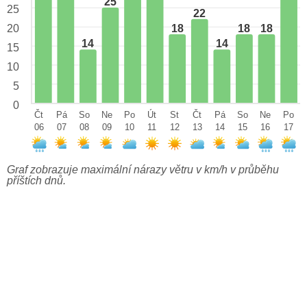
25
25
22
18
18
18
20
14
14
15
10
5
0
Čt
Pá
So
Ne
Po
Út
St
Čt
Pá
So
Ne
Po
06
07
08
09
10
11
12
13
14
15
16
17
Graf zobrazuje maximální nárazy větru v km/h v průběhu
příštích dnů.