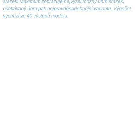
srážek. Maximum zobrazuje nejvyšší možný úhrn srážek,
očekávaný úhrn pak nejpravděpodobnější variantu. Výpočet
vychází ze 40 výstupů modelu.