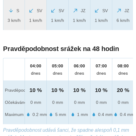
S
SV
SV
JZ
SV
JZ
3 km/h
1 km/h
1 km/h
1 km/h
1 km/h
6 km/h
Pravděpodobnost srážek na 48 hodin
04:00
05:00
06:00
07:00
08:00
dnes
dnes
dnes
dnes
dnes
10 %
10 %
10 %
10 %
20 %
Pravděpod.
Očekáváno
0 mm
0 mm
0 mm
0 mm
0 mm
Maximum
0.2 mm
5 mm
1 mm
0.4 mm
0.4 mm
Pravděpodobnost udává šanci, že spadne alespoň 0,1 mm