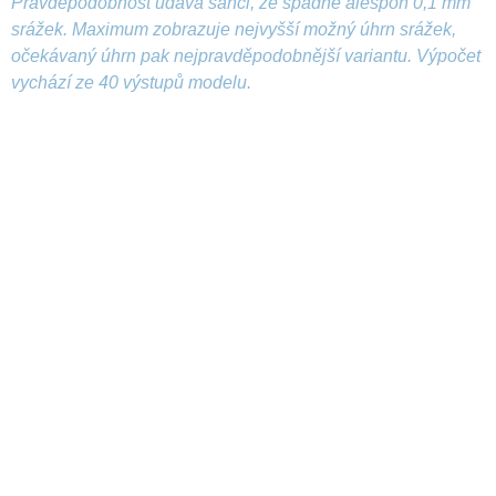
Pravděpodobnost udává šanci, že spadne alespoň 0,1 mm
srážek. Maximum zobrazuje nejvyšší možný úhrn srážek,
očekávaný úhrn pak nejpravděpodobnější variantu. Výpočet
vychází ze 40 výstupů modelu.