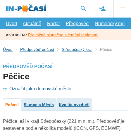
Přejít
na
hlavní
obsah
Úvod
Aktuálně
Radar
Předpověď
Numerický model
Převážně slunečno s letními teplotami
AKTUALITA:
Úvod
Předpověď počasí
Středočeský kraj
Pěčice
PŘEDPOVĚĎ POČASÍ
Pěčice
Označit jako domovské město
Počasí
Slunce a Měsíc
Kvalita ovzduší
Pěčice leží v kraji Středočeský (221 m n. m.). Předpověď je
sestavena podle několika modelů (ICON, GFS, ECMWF).