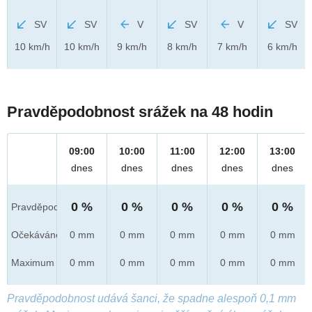
SV
SV
V
SV
V
SV
10 km/h
10 km/h
9 km/h
8 km/h
7 km/h
6 km/h
Pravděpodobnost srážek na 48 hodin
09:00
10:00
11:00
12:00
13:00
dnes
dnes
dnes
dnes
dnes
0 %
0 %
0 %
0 %
0 %
Pravděpod.
Očekáváno
0 mm
0 mm
0 mm
0 mm
0 mm
Maximum
0 mm
0 mm
0 mm
0 mm
0 mm
Pravděpodobnost udává šanci, že spadne alespoň 0,1 mm