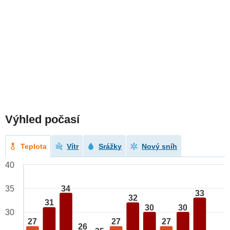
Výhled počasí
Teplota
Vítr
Srážky
Nový sníh
40
34
35
33
32
31
30
30
30
27
27
27
26