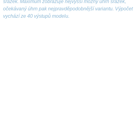
srážek. Maximum zobrazuje nejvyšší možný úhrn srážek,
očekávaný úhrn pak nejpravděpodobnější variantu. Výpočet
vychází ze 40 výstupů modelu.