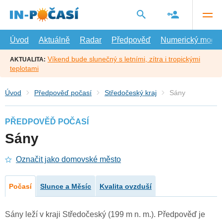
Přejít
na
hlavní
obsah
Úvod
Aktuálně
Radar
Předpověď
Numerický model
Víkend bude slunečný s letními, zítra i tropickými
AKTUALITA:
teplotami
Úvod
Předpověď počasí
Středočeský kraj
Sány
PŘEDPOVĚĎ POČASÍ
Sány
Označit jako domovské město
Počasí
Slunce a Měsíc
Kvalita ovzduší
Sány leží v kraji Středočeský (199 m n. m.). Předpověď je