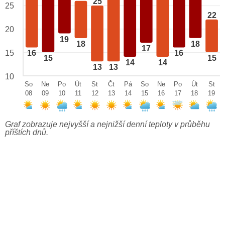
25
25
22
20
19
18
18
17
15
16
16
15
15
14
14
13
13
10
So
Ne
Po
Út
St
Čt
Pá
So
Ne
Po
Út
St
08
09
10
11
12
13
14
15
16
17
18
19
Graf zobrazuje nejvyšší a nejnižší denní teploty v průběhu
příštích dnů.