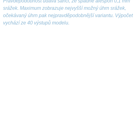
Pravděpodobnost udává šanci, že spadne alespoň 0,1 mm
srážek. Maximum zobrazuje nejvyšší možný úhrn srážek,
očekávaný úhrn pak nejpravděpodobnější variantu. Výpočet
vychází ze 40 výstupů modelu.