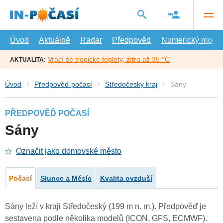
Přejít
na
hlavní
obsah
Úvod
Aktuálně
Radar
Předpověď
Numerický model
Vrací se tropické teploty, zítra až 35 °C
AKTUALITA:
Úvod
Předpověď počasí
Středočeský kraj
Sány
PŘEDPOVĚĎ POČASÍ
Sány
Označit jako domovské město
Počasí
Slunce a Měsíc
Kvalita ovzduší
Sány leží v kraji Středočeský (199 m n. m.). Předpověď je
sestavena podle několika modelů (ICON, GFS, ECMWF).