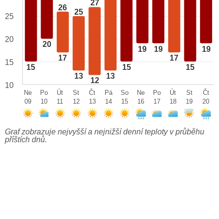
27
26
25
25
20
20
19
19
19
17
17
15
15
15
15
13
13
12
10
Ne
Po
Út
St
Čt
Pá
So
Ne
Po
Út
St
Čt
09
10
11
12
13
14
15
16
17
18
19
20
Graf zobrazuje nejvyšší a nejnižší denní teploty v průběhu
příštích dnů.