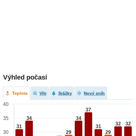
Výhled počasí
Teplota
Vítr
Srážky
Nový sníh
40
37
34
34
35
32
32
31
31
29
29
30