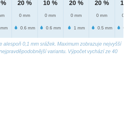
 %
20 %
10 %
20 %
20 %
10 %
mm
0 mm
0 mm
0 mm
0 mm
0 mm
 mm
0.6 mm
0.6 mm
1 mm
0.5 mm
0.2 mm
e alespoň 0,1 mm srážek. Maximum zobrazuje nejvyšší
nejpravděpodobnější variantu. Výpočet vychází ze 40