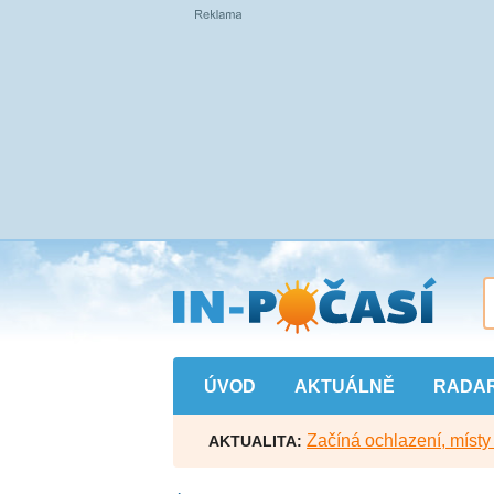
Přejít
na
hlavní
obsah
ÚVOD
AKTUÁLNĚ
RADA
Začíná ochlazení, míst
AKTUALITA: