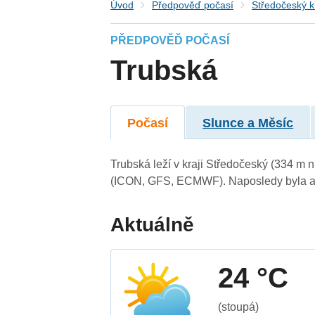
Úvod
Předpověď počasí
Středočeský k
PŘEDPOVĚĎ POČASÍ
Trubská
Počasí
Slunce a Měsíc
Trubská leží v kraji Středočeský (334 m 
(ICON, GFS, ECMWF). Naposledy byla ak
Aktuálně
24 °C
(stoupá)