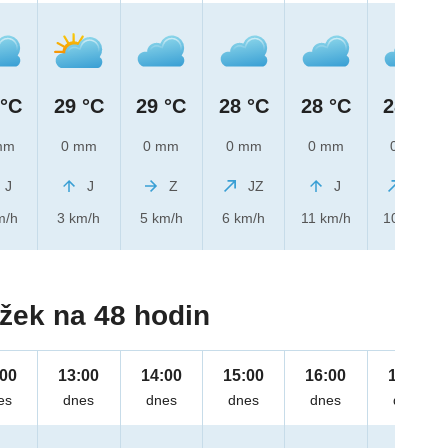
 °C
29 °C
29 °C
28 °C
28 °C
28 °C
mm
0 mm
0 mm
0 mm
0 mm
0 mm
J
J
Z
JZ
J
JZ
m/h
3 km/h
5 km/h
6 km/h
11 km/h
10 km/h
žek na 48 hodin
:00
13:00
14:00
15:00
16:00
17:00
es
dnes
dnes
dnes
dnes
dnes