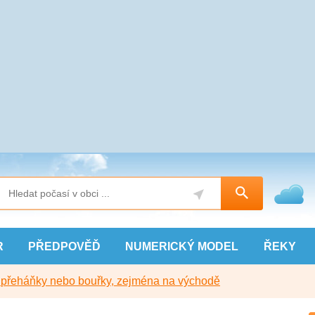
R
PŘEDPOVĚĎ
NUMERICKÝ
MODEL
ŘEKY
y přeháňky nebo bouřky, zejména na východě