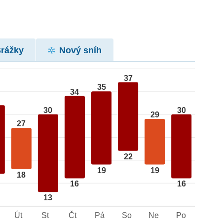
Srážky
Nový sníh
37
35
34
30
30
29
27
22
19
19
18
16
16
13
Út
St
Čt
Pá
So
Ne
Po