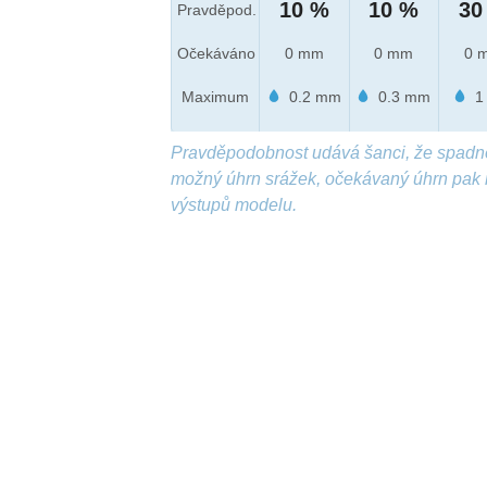
10 %
10 %
30
Pravděpod.
Očekáváno
0 mm
0 mm
0 
Maximum
0.2 mm
0.3 mm
1
Pravděpodobnost udává šanci, že spadn
možný úhrn srážek, očekávaný úhrn pak 
výstupů modelu.