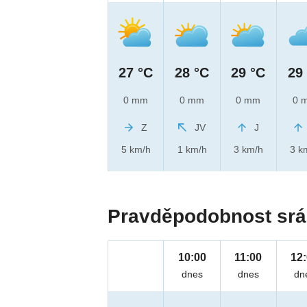
27 °C
28 °C
29 °C
29
0 mm
0 mm
0 mm
0 
Z
JV
J
5 km/h
1 km/h
3 km/h
3 k
Pravděpodobnost srá
10:00
11:00
12
dnes
dnes
dn