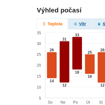
Výhled počasí
Teplota
Vítr
35
33
31
30
26
26
25
25
20
18
15
16
14
12
12
10
5
So
Ne
Po
Út
St