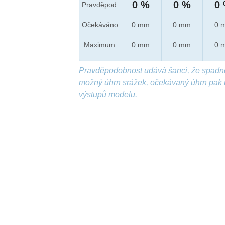
0 %
0 %
0
Pravděpod.
Očekáváno
0 mm
0 mm
0 
Maximum
0 mm
0 mm
0 
Pravděpodobnost udává šanci, že spadn
možný úhrn srážek, očekávaný úhrn pak 
výstupů modelu.