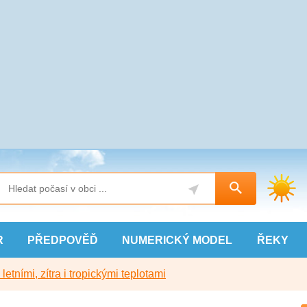
R
PŘEDPOVĚĎ
NUMERICKÝ
MODEL
ŘEKY
etními, zítra i tropickými teplotami