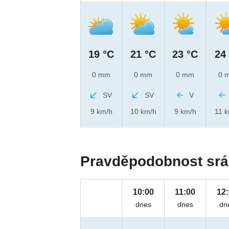
19 °C
21 °C
23 °C
24
0 mm
0 mm
0 mm
0 
SV
SV
V
9 km/h
10 km/h
9 km/h
11 
Pravděpodobnost srá
10:00
11:00
12
dnes
dnes
dn