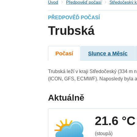
Úvod
Předpověď počasí
Středočeský k
PŘEDPOVĚĎ POČASÍ
Trubská
Počasí
Slunce a Měsíc
Trubská leží v kraji Středočeský (334 m 
(ICON, GFS, ECMWF). Naposledy byla ak
Aktuálně
21.6 °C
(stoupá)