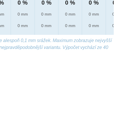
 %
0 %
0 %
0 %
0 %
0 %
mm
0 mm
0 mm
0 mm
0 mm
0 mm
mm
0 mm
0 mm
0 mm
0 mm
0 mm
e alespoň 0,1 mm srážek. Maximum zobrazuje nejvyšší
nejpravděpodobnější variantu. Výpočet vychází ze 40