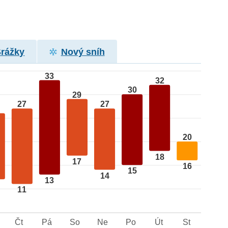
Srážky
Nový sníh
33
32
30
29
27
27
20
18
17
16
15
14
13
11
Čt
Pá
So
Ne
Po
Út
St