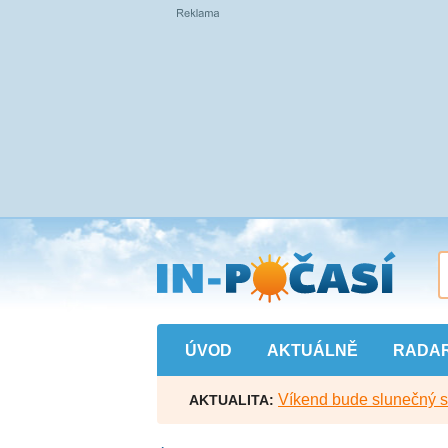
Přejít
na
hlavní
obsah
ÚVOD
AKTUÁLNĚ
RADA
Víkend bude slunečný s l
AKTUALITA: