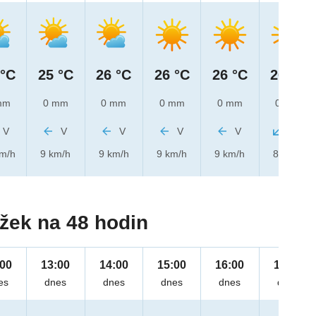
 °C
25 °C
26 °C
26 °C
26 °C
26 °C
mm
0 mm
0 mm
0 mm
0 mm
0 mm
V
V
V
V
V
SV
km/h
9 km/h
9 km/h
9 km/h
9 km/h
8 km/h
žek na 48 hodin
:00
13:00
14:00
15:00
16:00
17:00
es
dnes
dnes
dnes
dnes
dnes