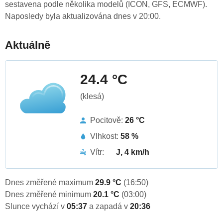
sestavena podle několika modelů (ICON, GFS, ECMWF).
Naposledy byla aktualizována dnes v 20:00.
Aktuálně
24.4 °C
(klesá)
Pocitově:
26 °C
Vlhkost:
58 %
Vítr:
J, 4 km/h
Dnes změřené maximum
29.9 °C
(16:50)
Dnes změřené minimum
20.1 °C
(03:00)
Slunce vychází v
05:37
a zapadá v
20:36