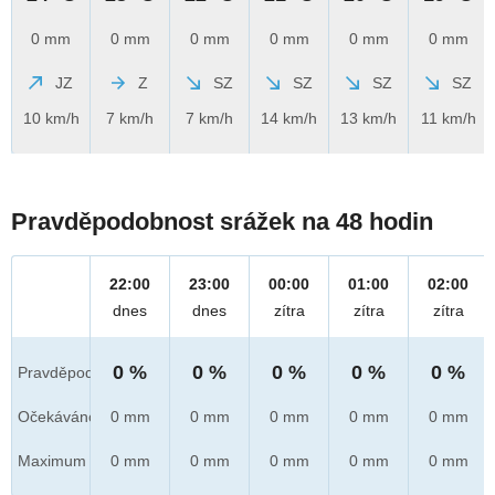
0 mm
0 mm
0 mm
0 mm
0 mm
0 mm
JZ
Z
SZ
SZ
SZ
SZ
10 km/h
7 km/h
7 km/h
14 km/h
13 km/h
11 km/h
Pravděpodobnost srážek na 48 hodin
22:00
23:00
00:00
01:00
02:00
dnes
dnes
zítra
zítra
zítra
0 %
0 %
0 %
0 %
0 %
Pravděpod.
Očekáváno
0 mm
0 mm
0 mm
0 mm
0 mm
Maximum
0 mm
0 mm
0 mm
0 mm
0 mm