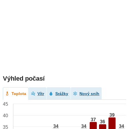
Výhled počasí
Teplota
Vítr
Srážky
Nový sníh
45
39
40
37
36
34
34
34
35