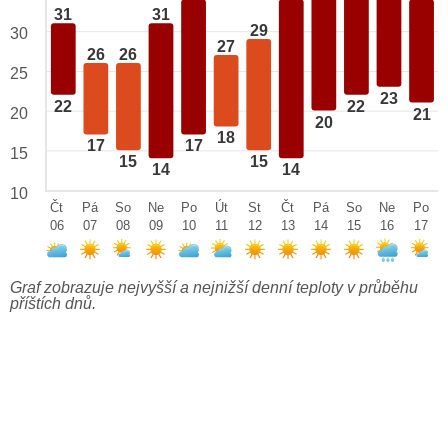
31
31
29
30
27
26
26
25
23
22
22
20
21
20
18
17
17
15
15
15
14
14
10
Čt
Pá
So
Ne
Po
Út
St
Čt
Pá
So
Ne
Po
06
07
08
09
10
11
12
13
14
15
16
17
Graf zobrazuje nejvyšší a nejnižší denní teploty v průběhu
příštích dnů.