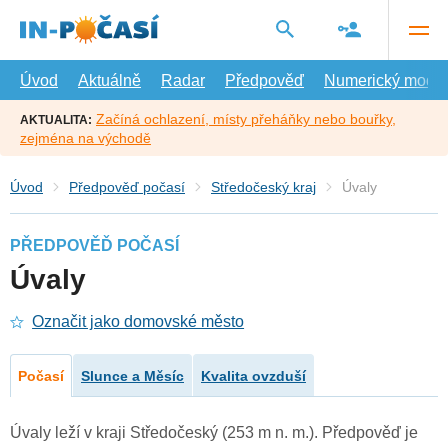
Přejít
na
hlavní
obsah
Úvod
Aktuálně
Radar
Předpověď
Numerický model
Začíná ochlazení, místy přeháňky nebo bouřky,
AKTUALITA:
zejména na východě
Úvod
Předpověď počasí
Středočeský kraj
Úvaly
PŘEDPOVĚĎ POČASÍ
Úvaly
Označit jako domovské město
Počasí
Slunce a Měsíc
Kvalita ovzduší
Úvaly leží v kraji Středočeský (253 m n. m.). Předpověď je