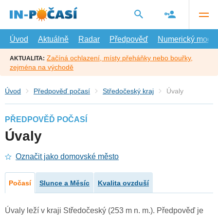
Přejít
na
hlavní
obsah
Úvod
Aktuálně
Radar
Předpověď
Numerický model
Začíná ochlazení, místy přeháňky nebo bouřky,
AKTUALITA:
zejména na východě
Úvod
Předpověď počasí
Středočeský kraj
Úvaly
PŘEDPOVĚĎ POČASÍ
Úvaly
Označit jako domovské město
Počasí
Slunce a Měsíc
Kvalita ovzduší
Úvaly leží v kraji Středočeský (253 m n. m.). Předpověď je