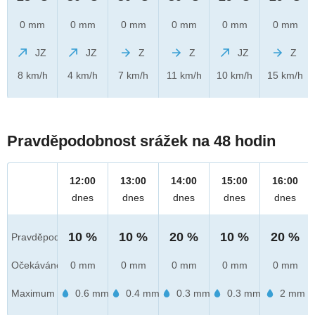
0 mm
0 mm
0 mm
0 mm
0 mm
0 mm
JZ
JZ
Z
Z
JZ
Z
8 km/h
4 km/h
7 km/h
11 km/h
10 km/h
15 km/h
Pravděpodobnost srážek na 48 hodin
12:00
13:00
14:00
15:00
16:00
dnes
dnes
dnes
dnes
dnes
10 %
10 %
20 %
10 %
20 %
Pravděpod.
Očekáváno
0 mm
0 mm
0 mm
0 mm
0 mm
Maximum
0.6 mm
0.4 mm
0.3 mm
0.3 mm
2 mm