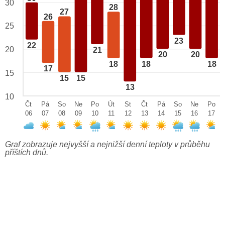
30
28
27
26
25
23
22
20
21
20
20
18
18
18
17
15
15
15
13
10
Čt
Pá
So
Ne
Po
Út
St
Čt
Pá
So
Ne
Po
06
07
08
09
10
11
12
13
14
15
16
17
Graf zobrazuje nejvyšší a nejnižší denní teploty v průběhu
příštích dnů.