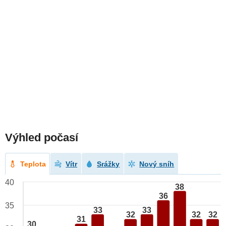
Výhled počasí
Teplota
Vítr
Srážky
Nový sníh
40
38
36
35
33
33
32
32
32
31
30