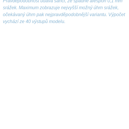
Pravděpodobnost udává šanci, že spadne alespoň 0,1 mm
srážek. Maximum zobrazuje nejvyšší možný úhrn srážek,
očekávaný úhrn pak nejpravděpodobnější variantu. Výpočet
vychází ze 40 výstupů modelu.