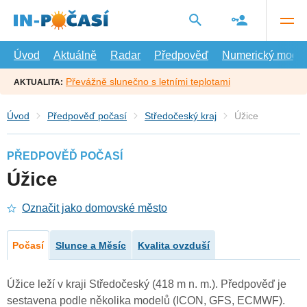
Přejít
na
hlavní
obsah
Úvod
Aktuálně
Radar
Předpověď
Numerický model
Převážně slunečno s letními teplotami
AKTUALITA:
Úvod
Předpověď počasí
Středočeský kraj
Úžice
PŘEDPOVĚĎ POČASÍ
Úžice
Označit jako domovské město
Počasí
Slunce a Měsíc
Kvalita ovzduší
Úžice leží v kraji Středočeský (418 m n. m.). Předpověď je
sestavena podle několika modelů (ICON, GFS, ECMWF).