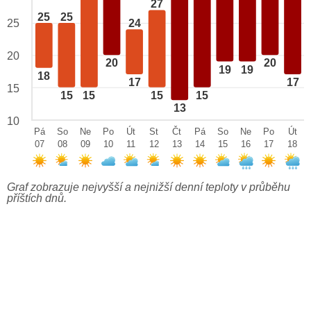
27
25
25
25
24
20
20
20
19
19
18
17
17
15
15
15
15
15
13
10
Pá
So
Ne
Po
Út
St
Čt
Pá
So
Ne
Po
Út
07
08
09
10
11
12
13
14
15
16
17
18
Graf zobrazuje nejvyšší a nejnižší denní teploty v průběhu
příštích dnů.