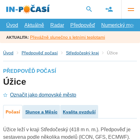
Přejít
na
hlavní
obsah
Úvod
Aktuálně
Radar
Předpověď
Numerický model
Převážně slunečno s letními teplotami
AKTUALITA:
Úvod
Předpověď počasí
Středočeský kraj
Úžice
PŘEDPOVĚĎ POČASÍ
Úžice
Označit jako domovské město
Počasí
Slunce a Měsíc
Kvalita ovzduší
Úžice leží v kraji Středočeský (418 m n. m.). Předpověď je
sestavena podle několika modelů (ICON, GFS, ECMWF).