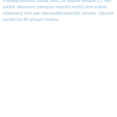
Pravděpodobnost udává šanci, že spadne alespoň 0,1 mm
srážek. Maximum zobrazuje nejvyšší možný úhrn srážek,
očekávaný úhrn pak nejpravděpodobnější variantu. Výpočet
vychází ze 40 výstupů modelu.