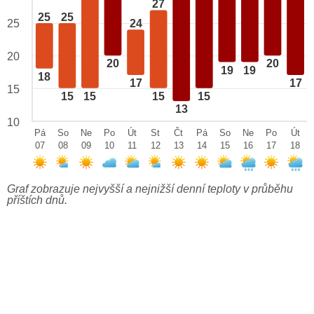
27
25
25
25
24
20
20
20
19
19
18
17
17
15
15
15
15
15
13
10
Pá
So
Ne
Po
Út
St
Čt
Pá
So
Ne
Po
Út
07
08
09
10
11
12
13
14
15
16
17
18
Graf zobrazuje nejvyšší a nejnižší denní teploty v průběhu
příštích dnů.