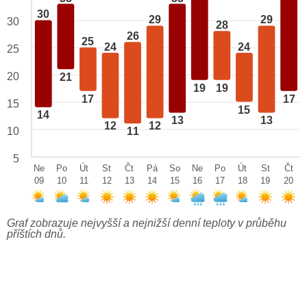
30
29
29
30
28
26
25
24
24
25
20
21
19
19
17
17
15
15
14
13
13
12
12
10
11
5
Ne
Po
Út
St
Čt
Pá
So
Ne
Po
Út
St
Čt
09
10
11
12
13
14
15
16
17
18
19
20
Graf zobrazuje nejvyšší a nejnižší denní teploty v průběhu
příštích dnů.