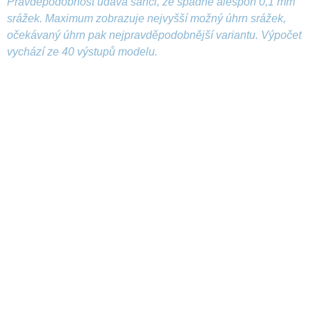
Pravděpodobnost udává šanci, že spadne alespoň 0,1 mm
srážek. Maximum zobrazuje nejvyšší možný úhrn srážek,
očekávaný úhrn pak nejpravděpodobnější variantu. Výpočet
vychází ze 40 výstupů modelu.