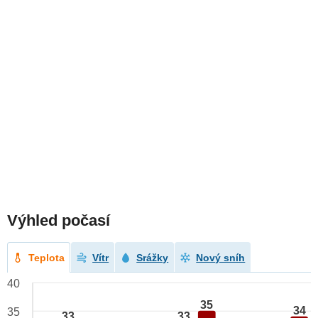
Výhled počasí
Teplota
Vítr
Srážky
Nový sníh
40
35
34
35
33
33