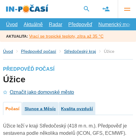
Přejít
na
hlavní
obsah
Úvod
Aktuálně
Radar
Předpověď
Numerický model
Vrací se tropické teploty, zítra až 35 °C
AKTUALITA:
Úvod
Předpověď počasí
Středočeský kraj
Úžice
PŘEDPOVĚĎ POČASÍ
Úžice
Označit jako domovské město
Počasí
Slunce a Měsíc
Kvalita ovzduší
Úžice leží v kraji Středočeský (418 m n. m.). Předpověď je
sestavena podle několika modelů (ICON, GFS, ECMWF).