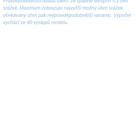
Pravděpodobnost udává šanci, že spadne alespoň 0,1 mm
srážek. Maximum zobrazuje nejvyšší možný úhrn srážek,
očekávaný úhrn pak nejpravděpodobnější variantu. Výpočet
vychází ze 40 výstupů modelu.