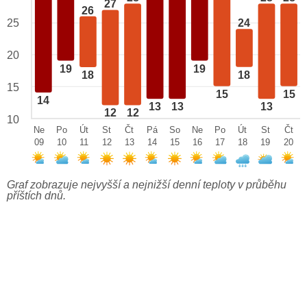
27
26
25
24
20
19
19
18
18
15
15
15
14
13
13
13
12
12
10
Ne
Po
Út
St
Čt
Pá
So
Ne
Po
Út
St
Čt
09
10
11
12
13
14
15
16
17
18
19
20
Graf zobrazuje nejvyšší a nejnižší denní teploty v průběhu
příštích dnů.