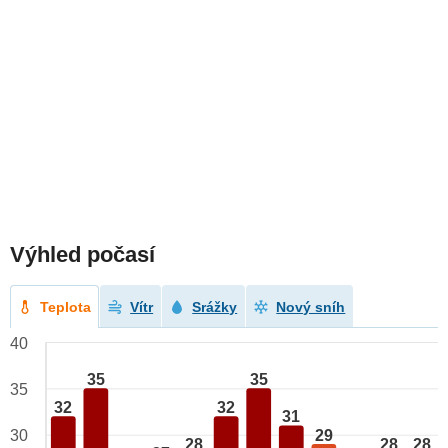
Výhled počasí
Teplota
Vítr
Srážky
Nový sníh
40
35
35
35
32
32
31
29
30
28
28
28