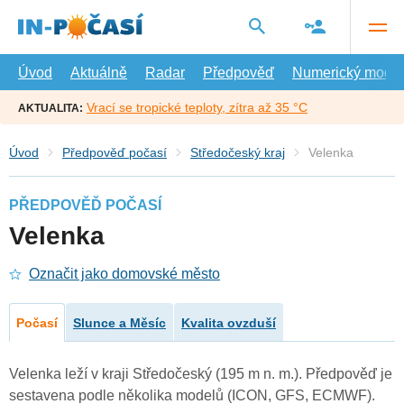
Přejít
na
hlavní
obsah
Úvod
Aktuálně
Radar
Předpověď
Numerický model
Vrací se tropické teploty, zítra až 35 °C
AKTUALITA:
Úvod
Předpověď počasí
Středočeský kraj
Velenka
PŘEDPOVĚĎ POČASÍ
Velenka
Označit jako domovské město
Počasí
Slunce a Měsíc
Kvalita ovzduší
Velenka leží v kraji Středočeský (195 m n. m.). Předpověď je
sestavena podle několika modelů (ICON, GFS, ECMWF).