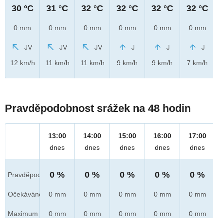
30 °C
31 °C
32 °C
32 °C
32 °C
32 °C
0 mm
0 mm
0 mm
0 mm
0 mm
0 mm
JV
JV
JV
J
J
J
12 km/h
11 km/h
11 km/h
9 km/h
9 km/h
7 km/h
Pravděpodobnost srážek na 48 hodin
13:00
14:00
15:00
16:00
17:00
dnes
dnes
dnes
dnes
dnes
0 %
0 %
0 %
0 %
0 %
Pravděpod.
Očekáváno
0 mm
0 mm
0 mm
0 mm
0 mm
Maximum
0 mm
0 mm
0 mm
0 mm
0 mm