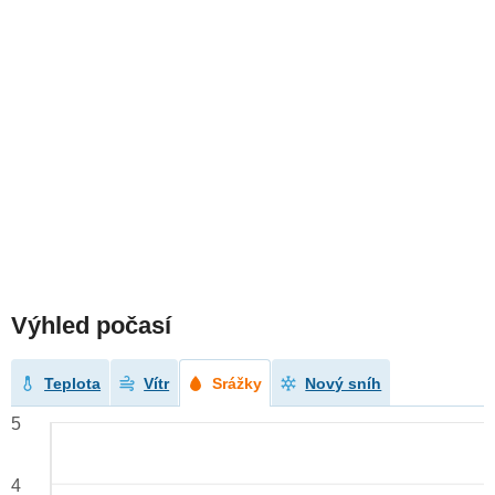
Výhled počasí
Teplota
Vítr
Srážky
Nový sníh
5
4