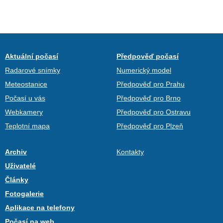
Aktuální počasí
Předpověď počasí
Radarové snímky
Numerický model
Meteostanice
Předpověď pro Prahu
Počasí u vás
Předpověď pro Brno
Webkamery
Předpověď pro Ostravu
Teplotní mapa
Předpověď pro Plzeň
Archiv
Kontakty
Uživatelé
Články
Fotogalerie
Aplikace na telefony
Počasí na web