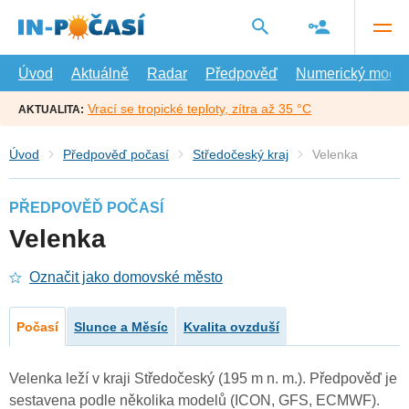
Přejít
na
hlavní
obsah
Úvod
Aktuálně
Radar
Předpověď
Numerický model
Vrací se tropické teploty, zítra až 35 °C
AKTUALITA:
Úvod
Předpověď počasí
Středočeský kraj
Velenka
PŘEDPOVĚĎ POČASÍ
Velenka
Označit jako domovské město
Počasí
Slunce a Měsíc
Kvalita ovzduší
Velenka leží v kraji Středočeský (195 m n. m.). Předpověď je
sestavena podle několika modelů (ICON, GFS, ECMWF).