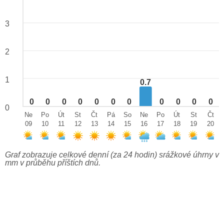
3
2
1
0.7
0
0
0
0
0
0
0
0
0
0
0
0
Ne
Po
Út
St
Čt
Pá
So
Ne
Po
Út
St
Čt
09
10
11
12
13
14
15
16
17
18
19
20
Graf zobrazuje celkové denní (za 24 hodin) srážkové úhrny v
mm v průběhu příštích dnů.