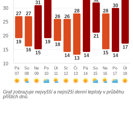
32
31
30
30
28
28
27
27
26
26
25
20
21
19
19
18
17
15
16
15
15
14
14
14
13
10
Pá
So
Ne
Po
Út
St
Čt
Pá
So
Ne
Po
Út
07
08
09
10
11
12
13
14
15
16
17
18
Graf zobrazuje nejvyšší a nejnižší denní teploty v průběhu
příštích dnů.