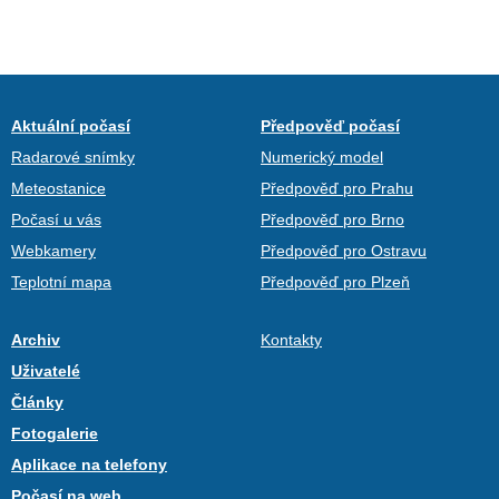
Aktuální počasí
Předpověď počasí
Radarové snímky
Numerický model
Meteostanice
Předpověď pro Prahu
Počasí u vás
Předpověď pro Brno
Webkamery
Předpověď pro Ostravu
Teplotní mapa
Předpověď pro Plzeň
Archiv
Kontakty
Uživatelé
Články
Fotogalerie
Aplikace na telefony
Počasí na web