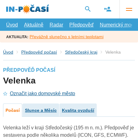
Přejít
na
hlavní
obsah
Úvod
Aktuálně
Radar
Předpověď
Numerický model
Převážně slunečno s letními teplotami
AKTUALITA:
Úvod
Předpověď počasí
Středočeský kraj
Velenka
PŘEDPOVĚĎ POČASÍ
Velenka
Označit jako domovské město
Počasí
Slunce a Měsíc
Kvalita ovzduší
Velenka leží v kraji Středočeský (195 m n. m.). Předpověď je
sestavena podle několika modelů (ICON, GFS, ECMWF).