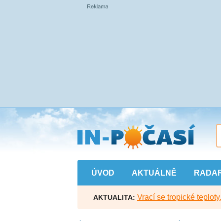
Přejít
na
hlavní
obsah
ÚVOD
AKTUÁLNĚ
RADA
Vrací se tropické teploty
AKTUALITA: