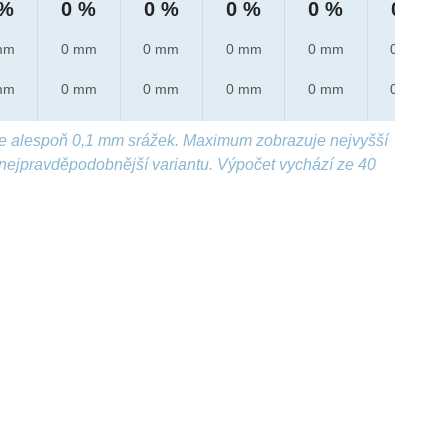
 %
0 %
0 %
0 %
0 %
0 %
mm
0 mm
0 mm
0 mm
0 mm
0 mm
mm
0 mm
0 mm
0 mm
0 mm
0 mm
e alespoň 0,1 mm srážek. Maximum zobrazuje nejvyšší
nejpravděpodobnější variantu. Výpočet vychází ze 40