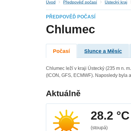
Úvod
Předpověď počasí
Ústecký kraj
PŘEDPOVĚĎ POČASÍ
Chlumec
Počasí
Slunce a Měsíc
Chlumec leží v kraji Ústecký (235 m n. 
(ICON, GFS, ECMWF). Naposledy byla ak
Aktuálně
28.2 °C
(stoupá)