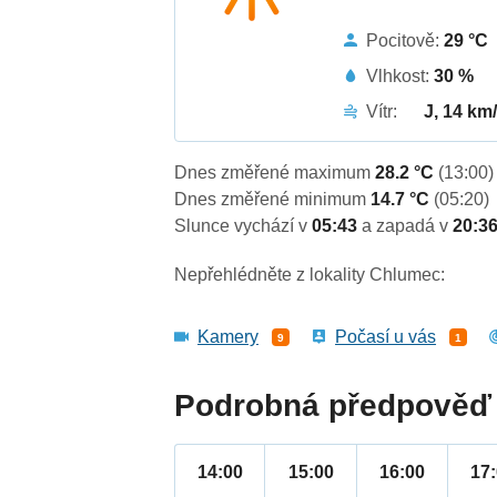
Pocitově:
29 °C
Vlhkost:
30 %
Vítr:
J, 14 km
Dnes změřené maximum
28.2 °C
(13:00)
Dnes změřené minimum
14.7 °C
(05:20)
Slunce vychází v
05:43
a zapadá v
20:3
Nepřehlédněte z lokality Chlumec:
Kamery
Počasí u vás
9
1
Podrobná předpověď 
14:00
15:00
16:00
17