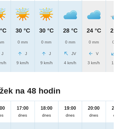
 °C
30 °C
30 °C
28 °C
24 °C
22 °C
mm
0 mm
0 mm
0 mm
0 mm
0 mm
J
J
J
JV
V
SV
km/h
9 km/h
9 km/h
4 km/h
3 km/h
1 km/h
žek na 48 hodin
:00
17:00
18:00
19:00
20:00
21:00
es
dnes
dnes
dnes
dnes
dnes