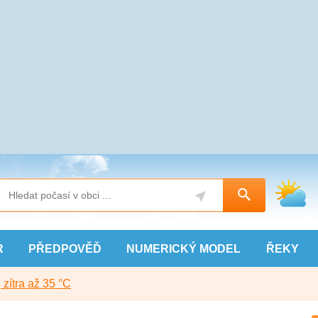
R
PŘEDPOVĚĎ
NUMERICKÝ
MODEL
ŘEKY
, zítra až 35 °C