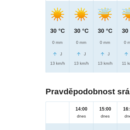
30 °C
30 °C
30 °C
30
0 mm
0 mm
0 mm
0 
J
J
J
13 km/h
13 km/h
13 km/h
11 
Pravděpodobnost srá
14:00
15:00
16
dnes
dnes
dn