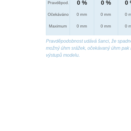
0 %
0 %
0
Pravděpod.
Očekáváno
0 mm
0 mm
0 
Maximum
0 mm
0 mm
0 
Pravděpodobnost udává šanci, že spadn
možný úhrn srážek, očekávaný úhrn pak 
výstupů modelu.