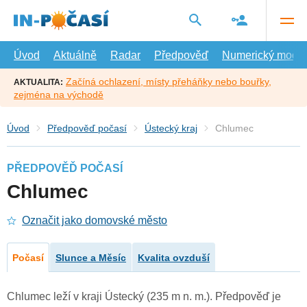
Přejít
na
hlavní
obsah
Úvod
Aktuálně
Radar
Předpověď
Numerický model
Začíná ochlazení, místy přeháňky nebo bouřky,
AKTUALITA:
zejména na východě
Úvod
Předpověď počasí
Ústecký kraj
Chlumec
PŘEDPOVĚĎ POČASÍ
Chlumec
Označit jako domovské město
Počasí
Slunce a Měsíc
Kvalita ovzduší
Chlumec leží v kraji Ústecký (235 m n. m.). Předpověď je