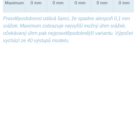
Maximum
0 mm
0 mm
0 mm
0 mm
0 mm
Pravděpodobnost udává šanci, že spadne alespoň 0,1 mm
srážek. Maximum zobrazuje nejvyšší možný úhrn srážek,
očekávaný úhrn pak nejpravděpodobnější variantu. Výpočet
vychází ze 40 výstupů modelu.