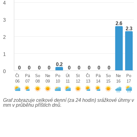
4
3
2.6
2.3
2
1
0.2
0
0
0
0
0
0
0
0
0
0
Čt
Pá
So
Ne
Po
Út
St
Čt
Pá
So
Ne
Po
06
07
08
09
10
11
12
13
14
15
16
17
Graf zobrazuje celkové denní (za 24 hodin) srážkové úhrny v
mm v průběhu příštích dnů.