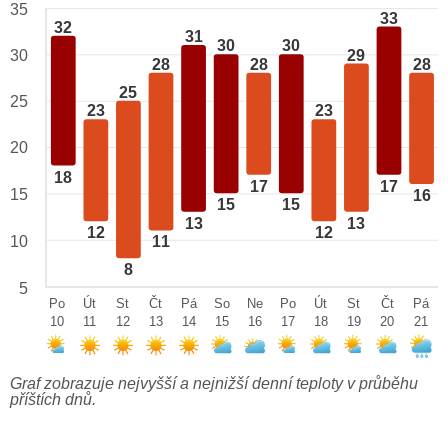
35
33
32
31
30
30
29
30
28
28
28
25
25
23
23
20
18
17
17
15
16
15
15
13
13
12
12
10
11
8
5
Po
Út
St
Čt
Pá
So
Ne
Po
Út
St
Čt
Pá
10
11
12
13
14
15
16
17
18
19
20
21
Graf zobrazuje nejvyšší a nejnižší denní teploty v průběhu
příštích dnů.