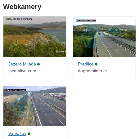
Webkamery
Jezero Milada
Předlice
ipcamlive.com
dopravniinfo.cz
Varvažov