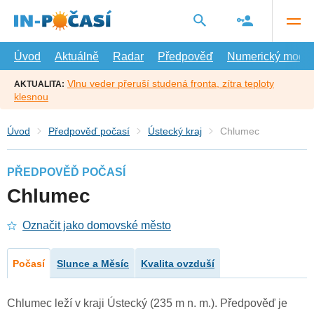
Přejít
na
hlavní
obsah
Úvod
Aktuálně
Radar
Předpověď
Numerický model
Vlnu veder přeruší studená fronta, zítra teploty
AKTUALITA:
klesnou
Úvod
Předpověď počasí
Ústecký kraj
Chlumec
PŘEDPOVĚĎ POČASÍ
Chlumec
Označit jako domovské město
Počasí
Slunce a Měsíc
Kvalita ovzduší
Chlumec leží v kraji Ústecký (235 m n. m.). Předpověď je