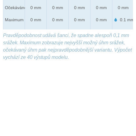
Očekáváno
0 mm
0 mm
0 mm
0 mm
0 mm
Maximum
0 mm
0 mm
0 mm
0 mm
0.1 mm
Pravděpodobnost udává šanci, že spadne alespoň 0,1 mm
srážek. Maximum zobrazuje nejvyšší možný úhrn srážek,
očekávaný úhrn pak nejpravděpodobnější variantu. Výpočet
vychází ze 40 výstupů modelu.