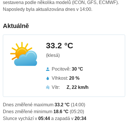
sestavena podle několika modelů (ICON, GFS, ECMWF).
Naposledy byla aktualizována dnes v 14:00.
Aktuálně
33.2 °C
(klesá)
Pocitově:
30 °C
Vlhkost:
20 %
Vítr:
Z, 22 km/h
Dnes změřené maximum
33.2 °C
(14:00)
Dnes změřené minimum
18.6 °C
(05:20)
Slunce vychází v
05:44
a zapadá v
20:34