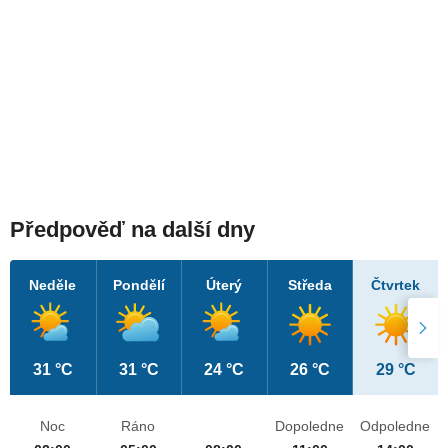
Předpověď na další dny
Neděle
Pondělí
Úterý
Středa
Čtvrtek
31 °C
31 °C
24 °C
26 °C
29 °C
Noc
Ráno
Dopoledne
Odpoledne