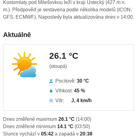
Kostomlaty pod Milešovkou leží v kraji Ústecký (427 m n.
m.). Předpověď je sestavena podle několika modelů (ICON,
GFS, ECMWF). Naposledy byla aktualizována dnes v 14:00.
Aktuálně
26.1 °C
(stoupá)
Pocitově:
30 °C
Vlhkost:
45 %
Vítr:
J, 4 km/h
Dnes změřené maximum
26.1 °C
(14:00)
Dnes změřené minimum
14.1 °C
(03:50)
Slunce vychází v
05:42
a zapadá v
20:38