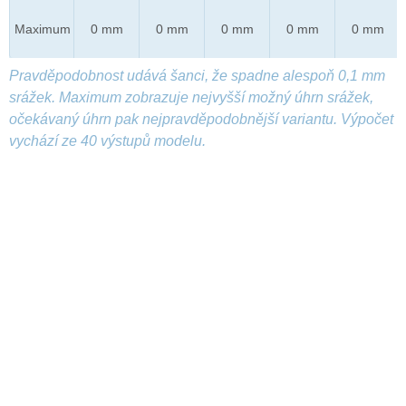
Maximum
0 mm
0 mm
0 mm
0 mm
0 mm
Pravděpodobnost udává šanci, že spadne alespoň 0,1 mm
srážek. Maximum zobrazuje nejvyšší možný úhrn srážek,
očekávaný úhrn pak nejpravděpodobnější variantu. Výpočet
vychází ze 40 výstupů modelu.