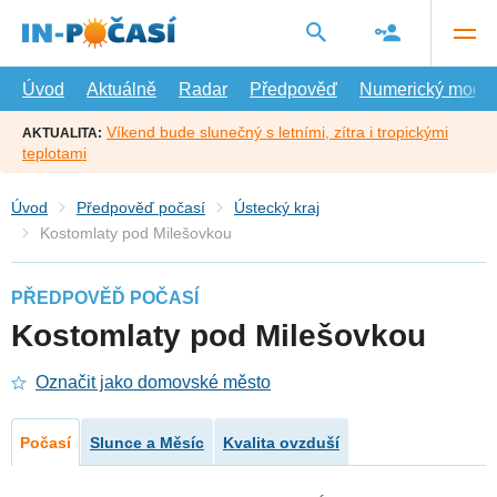
Přejít
na
hlavní
obsah
Úvod
Aktuálně
Radar
Předpověď
Numerický model
Víkend bude slunečný s letními, zítra i tropickými
AKTUALITA:
teplotami
Úvod
Předpověď počasí
Ústecký kraj
Kostomlaty pod Milešovkou
PŘEDPOVĚĎ POČASÍ
Kostomlaty pod Milešovkou
Označit jako domovské město
Počasí
Slunce a Měsíc
Kvalita ovzduší