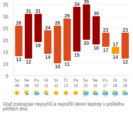
35
34
35
31
31
30
29
30
26
26
24
25
23
23
20
20
17
19
18
17
15
15
14
14
13
12
12
10
11
10
5
So
Ne
Po
Út
St
Čt
Pá
So
Ne
Po
Út
St
08
09
10
11
12
13
14
15
16
17
18
19
Graf zobrazuje nejvyšší a nejnižší denní teploty v průběhu
příštích dnů.