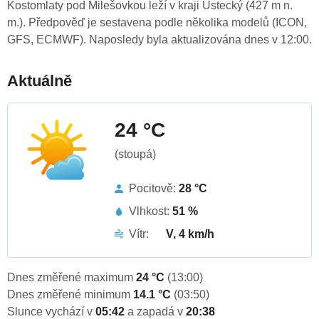
Kostomlaty pod Milešovkou leží v kraji Ústecký (427 m n.
m.). Předpověď je sestavena podle několika modelů (ICON,
GFS, ECMWF). Naposledy byla aktualizována dnes v 12:00.
Aktuálně
24 °C
(stoupá)
Pocitově:
28 °C
Vlhkost:
51 %
Vítr:
V, 4 km/h
Dnes změřené maximum
24 °C
(13:00)
Dnes změřené minimum
14.1 °C
(03:50)
Slunce vychází v
05:42
a zapadá v
20:38