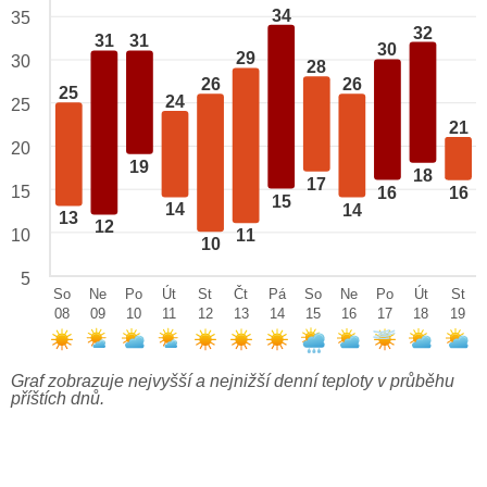
34
35
32
31
31
30
29
30
28
26
26
25
24
25
21
20
19
18
17
15
16
16
15
14
14
13
12
10
11
10
5
So
Ne
Po
Út
St
Čt
Pá
So
Ne
Po
Út
St
08
09
10
11
12
13
14
15
16
17
18
19
Graf zobrazuje nejvyšší a nejnižší denní teploty v průběhu
příštích dnů.