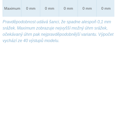
Maximum
0 mm
0 mm
0 mm
0 mm
0 mm
Pravděpodobnost udává šanci, že spadne alespoň 0,1 mm
srážek. Maximum zobrazuje nejvyšší možný úhrn srážek,
očekávaný úhrn pak nejpravděpodobnější variantu. Výpočet
vychází ze 40 výstupů modelu.