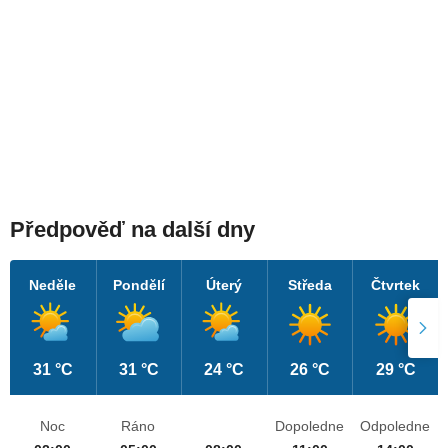
Předpověď na další dny
Neděle
Pondělí
Úterý
Středa
Čtvrtek
31 °C
31 °C
24 °C
26 °C
29 °C
Noc
Ráno
Dopoledne
Odpoledne