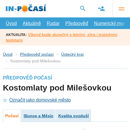
Přejít
na
hlavní
obsah
Úvod
Aktuálně
Radar
Předpověď
Numerický model
Víkend bude slunečný s letními, zítra i tropickými
AKTUALITA:
teplotami
Úvod
Předpověď počasí
Ústecký kraj
Kostomlaty pod Milešovkou
PŘEDPOVĚĎ POČASÍ
Kostomlaty pod Milešovkou
Označit jako domovské město
Počasí
Slunce a Měsíc
Kvalita ovzduší